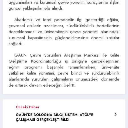
uygulamaları ve kurumsal çevre yönetimi süreçlerine ilişkin
güncel yaklaşımlar ele alındı.
Akademik ve idari personelin ilgi gösterdiği eğitim,
çevresel etkilerin azaltılması, sürdürülebilirlik hedeflerinin
desteklenmesi ve üniversitenin çevre yönetimi alanındaki
kurumsal kapasitesinin güçlendirilmesine önemli katkılar
sağladı.
GAÜN Çevre Sorunları Araştırma Merkezi ile Kalite
Geliştirme Koordinatörlüğü iş birliğiyle gerçekleştirilen
eğitim programı başarıyla tamamlanırken, üniversite
yetkilileri kalite yönetimi, çevre bilinci ve sürdürülebilirlik
alanlarında yürütülen çalışmaların önümüzdeki dönemde
de artarak devam edeceğini belirtti.
Önceki Haber
GAÜN’DE BOLOGNA BİLGİ SİSTEMİ ATÖLYE
ÇALIŞMASI GERÇEKLEŞTİRİLDİ