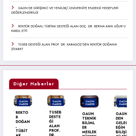
GAÜN’DE GİRİŞİMCİ VE YENİLİKÇİ ÜNİVERSİTE ENDEKSİ HEDEFLERİ
DEĞERLENDİRİLDİ
REKTÖR DOĞAN, TÜBİTAK DESTEĞİ ALAN DOÇ. DR. BERNA KAYA UĞUR’U
KABUL ETTİ
TÜSEB DESTEĞİ ALAN PROF. DR. KARAGÖZ’DEN REKTÖR DOĞAN’A
ZİYARET
Diğer Haberler
GAÜN
GAÜN
GAÜN
GAÜN
HABER
HABER
HABER
HABER
TÜSEB
REKTÖ
GAÜN
GAÜN’
DESTE
R
TEKNİK
DEN
Ğİ
DOĞAN
BİLİML
GELEC
ALAN
,
ER
EĞİN
PROF.
TÜBİT
MESLEK
BİLİŞİM
DR.
AK