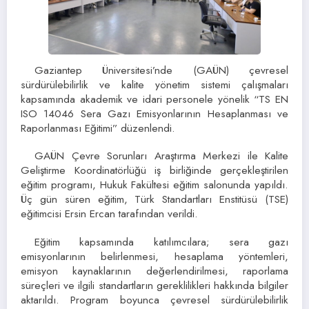
Gaziantep Üniversitesi’nde (GAÜN) çevresel
sürdürülebilirlik ve kalite yönetim sistemi çalışmaları
kapsamında akademik ve idari personele yönelik “TS EN
ISO 14046 Sera Gazı Emisyonlarının Hesaplanması ve
Raporlanması Eğitimi” düzenlendi.
GAÜN Çevre Sorunları Araştırma Merkezi ile Kalite
Geliştirme Koordinatörlüğü iş birliğinde gerçekleştirilen
eğitim programı, Hukuk Fakültesi eğitim salonunda yapıldı.
Üç gün süren eğitim, Türk Standartları Enstitüsü (TSE)
eğitimcisi Ersin Ercan tarafından verildi.
Eğitim kapsamında katılımcılara; sera gazı
emisyonlarının belirlenmesi, hesaplama yöntemleri,
emisyon kaynaklarının değerlendirilmesi, raporlama
süreçleri ve ilgili standartların gereklilikleri hakkında bilgiler
aktarıldı. Program boyunca çevresel sürdürülebilirlik