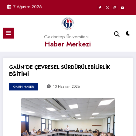
İçeriğe
7 Ağustos 2026
atla
Gaziantep Üniversitesi
Haber Merkezi
GAÜN’DE ÇEVRESEL SÜRDÜRÜLEBİLİRLİK
EĞİTİMİ
10 Haziran 2026
GAÜN HABER