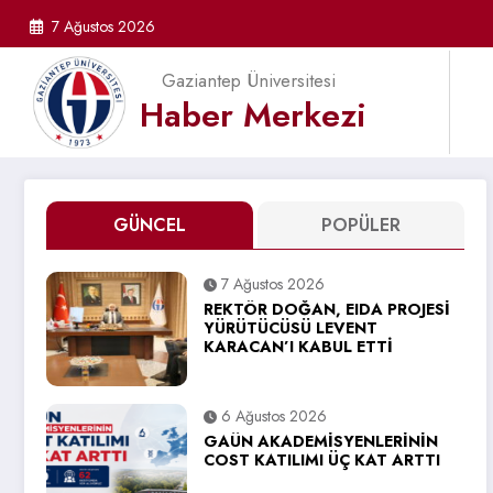
İçeriğe
7 Ağustos 2026
atla
Gaziantep Üniversitesi
Haber Merkezi
GÜNCEL
POPÜLER
7 Ağustos 2026
REKTÖR DOĞAN, EIDA PROJESİ
YÜRÜTÜCÜSÜ LEVENT
KARACAN’I KABUL ETTİ
6 Ağustos 2026
GAÜN AKADEMİSYENLERİNİN
COST KATILIMI ÜÇ KAT ARTTI