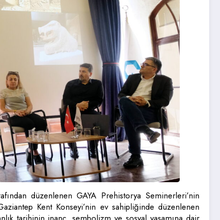
rafından düzenlenen GAYA Prehistorya Seminerleri’nin
. Gaziantep Kent Konseyi’nin ev sahipliğinde düzenlenen
sanlık tarihinin inanç, sembolizm ve sosyal yaşamına dair