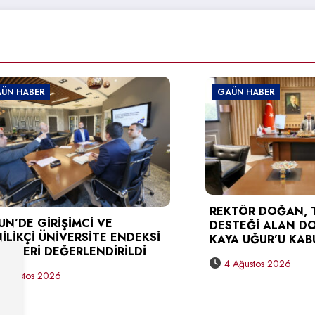
ER
GAÜN HABER
REKTÖR DOĞAN, TÜBİT
GİRİŞİMCİ VE
DESTEĞİ ALAN DOÇ. DR
İ ÜNİVERSİTE ENDEKSİ
KAYA UĞUR’U KABUL ETT
İ DEĞERLENDİRİLDİ
4 Ağustos 2026
s 2026