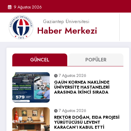
İçeriğe
9 Ağustos 2026
atla
Gaziantep Üniversitesi
Haber Merkezi
GÜNCEL
POPÜLER
7 Ağustos 2026
GAÜN KORNEA NAKLİNDE
ÜNİVERSİTE HASTANELERİ
ARASINDA İKİNCİ SIRADA
7 Ağustos 2026
REKTÖR DOĞAN, EIDA PROJESİ
YÜRÜTÜCÜSÜ LEVENT
KARACAN’I KABUL ETTİ