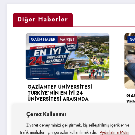
Diğer Haberler
GAÜN HABER
MANŞET
GAÜN HAB
GAZİANTEP ÜNİVERSİTESİ
TÜRKİYE’NİN EN İYİ 24
GAÜN’DE 
ÜNİVERSİTESİ ARASINDA
YENİLİKÇ
HEDEFLER
5 Ağustos 2026
Çerez Kullanımı
4 Ağusto
Ziyaret deneyiminizi geliştirmek, kişiselleştirilmiş içerikler ve
trafik analizleri için çerezler kullanılmaktadır.
Aydınlatma Metni