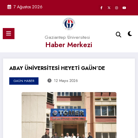
İçeriğe
7 Ağustos 2026
atla
Gaziantep Üniversitesi
Haber Merkezi
ABAY ÜNİVERSİTESİ HEYETİ GAÜN’DE
12 Mayıs 2026
GAÜN HABER