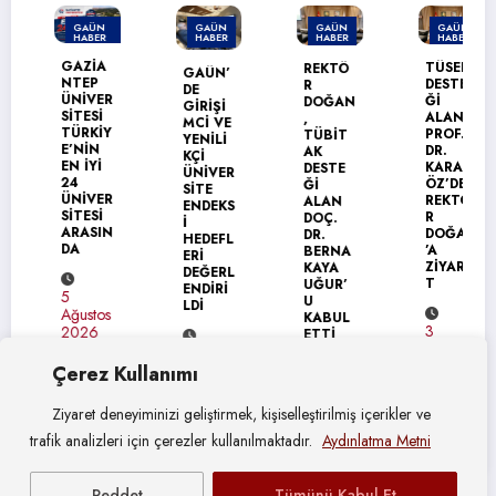
GAÜN
GAÜN
GAÜN
GAÜN
HABER
HABER
HABER
HABER
MANŞET
GAZİA
TÜSEB
REKTÖ
GAÜN’
NTEP
DESTE
R
DE
ÜNİVER
Ğİ
DOĞAN
GİRİŞİ
SİTESİ
ALAN
,
MCİ VE
TÜRKİY
PROF.
TÜBİT
YENİLİ
E’NİN
DR.
AK
KÇİ
EN İYİ
KARAG
DESTE
ÜNİVER
24
ÖZ’DEN
Ğİ
SİTE
ÜNİVER
REKTÖ
ALAN
ENDEKS
SİTESİ
R
DOÇ.
İ
ARASIN
DOĞAN
DR.
HEDEFL
DA
’A
BERNA
ERİ
ZİYARE
KAYA
DEĞERL
T
UĞUR’
ENDİRİ
5
U
LDİ
Ağustos
KABUL
3
2026
ETTİ
Ağustos
4
2026
Ağustos
Çerez Kullanımı
4
2026
Ağustos
Ziyaret deneyiminizi geliştirmek, kişiselleştirilmiş içerikler ve
2026
trafik analizleri için çerezler kullanılmaktadır.
Aydınlatma Metni
Reddet
Tümünü Kabul Et