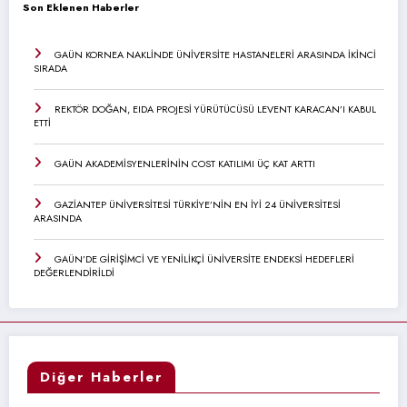
Son Eklenen Haberler
GAÜN KORNEA NAKLİNDE ÜNİVERSİTE HASTANELERİ ARASINDA İKİNCİ
SIRADA
REKTÖR DOĞAN, EIDA PROJESİ YÜRÜTÜCÜSÜ LEVENT KARACAN’I KABUL
ETTİ
GAÜN AKADEMİSYENLERİNİN COST KATILIMI ÜÇ KAT ARTTI
GAZİANTEP ÜNİVERSİTESİ TÜRKİYE’NİN EN İYİ 24 ÜNİVERSİTESİ
ARASINDA
GAÜN’DE GİRİŞİMCİ VE YENİLİKÇİ ÜNİVERSİTE ENDEKSİ HEDEFLERİ
DEĞERLENDİRİLDİ
Diğer Haberler