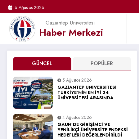
İçeriğe
6 Ağustos 2026
atla
Gaziantep Üniversitesi
Haber Merkezi
GÜNCEL
POPÜLER
5 Ağustos 2026
GAZİANTEP ÜNİVERSİTESİ
TÜRKİYE’NİN EN İYİ 24
ÜNİVERSİTESİ ARASINDA
4 Ağustos 2026
GAÜN’DE GİRİŞİMCİ VE
YENİLİKÇİ ÜNİVERSİTE ENDEKSİ
HEDEFLERİ DEĞERLENDİRİLDİ