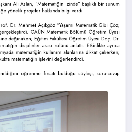
kanı Ali Aslan, “Matematiğin İzinde” başlıklı bir sunum
ceğe yönelik projeler hakkında bilgi verdi.
rof. Dr. Mehmet Açıkgöz “Yaşamı Matematik Gibi Çöz;
 gerçekleştirdi. GAÜN Matematik Bölümü Öğretim Üyesi
ne değinirken; Eğitim Fakültesi Öğretim Üyesi Doç. Dr.
ğin disiplinler arası rolünü anlattı. Etkinlikte ayrıca
yada matematiğin kullanım alanlarına dikkat çekerken;
kukta matematiğin işlevini değerlendirdi.
lanıldığını öğrenme fırsatı bulduğu söyleşi, soru-cevap