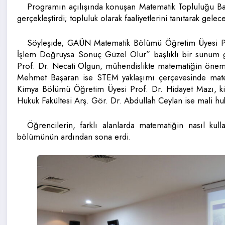
Programın açılışında konuşan Matematik Topluluğu Baş
gerçekleştirdi; topluluk olarak faaliyetlerini tanıtarak gele
Söyleşide, GAÜN Matematik Bölümü Öğretim Üyesi P
İşlem Doğruysa Sonuç Güzel Olur” başlıklı bir sunum
Prof. Dr. Necati Olgun, mühendislikte matematiğin önemi
Mehmet Başaran ise STEM yaklaşımı çerçevesinde matemati
Kimya Bölümü Öğretim Üyesi Prof. Dr. Hidayet Mazı, kim
Hukuk Fakültesi Arş. Gör. Dr. Abdullah Ceylan ise mali hu
Öğrencilerin, farklı alanlarda matematiğin nasıl kul
bölümünün ardından sona erdi.