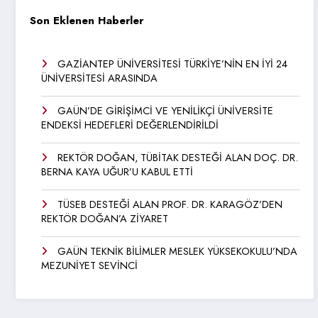
Son Eklenen Haberler
GAZİANTEP ÜNİVERSİTESİ TÜRKİYE’NİN EN İYİ 24
ÜNİVERSİTESİ ARASINDA
GAÜN’DE GİRİŞİMCİ VE YENİLİKÇİ ÜNİVERSİTE
ENDEKSİ HEDEFLERİ DEĞERLENDİRİLDİ
REKTÖR DOĞAN, TÜBİTAK DESTEĞİ ALAN DOÇ. DR.
BERNA KAYA UĞUR’U KABUL ETTİ
TÜSEB DESTEĞİ ALAN PROF. DR. KARAGÖZ’DEN
REKTÖR DOĞAN’A ZİYARET
GAÜN TEKNİK BİLİMLER MESLEK YÜKSEKOKULU’NDA
MEZUNİYET SEVİNCİ