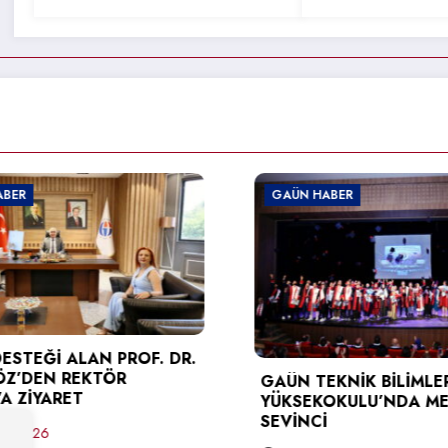
GAÜN HABER
GAÜN
R.
GAÜN TEKNİK BİLİMLER MESLEK
GAÜN
YÜKSEKOKULU’NDA MEZUNİYET
BİLİ
SEVİNCİ
SİBER