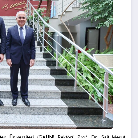
tep Üniversitesi (GAÜN) Rektörü Prof. Dr. Sait Mesut