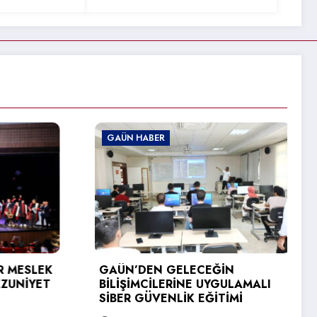
 HABER
GAÜN HABER
GAÜN’DEN ÜRDÜN
ÜNİVERSİTESİNE E
ZİYARETİ
’DEN GELECEĞİN
ŞİMCİLERİNE UYGULAMALI
31 Temmuz 2026
 GÜVENLİK EĞİTİMİ