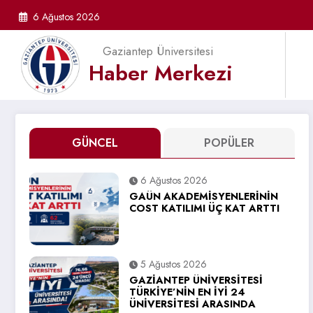
İçeriğe
6 Ağustos 2026
atla
Gaziantep Üniversitesi
Haber Merkezi
GÜNCEL
POPÜLER
6 Ağustos 2026
GAÜN AKADEMİSYENLERİNİN
COST KATILIMI ÜÇ KAT ARTTI
5 Ağustos 2026
GAZİANTEP ÜNİVERSİTESİ
TÜRKİYE’NİN EN İYİ 24
ÜNİVERSİTESİ ARASINDA