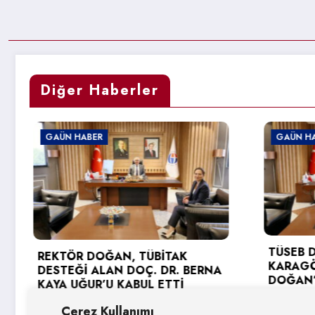
Diğer Haberler
GAÜN HABER
TÜSEB DESTEĞİ ALAN PROF. D
 TÜBİTAK
KARAGÖZ’DEN REKTÖR
DOÇ. DR. BERNA
DOĞAN’A ZİYARET
BUL ETTİ
3 Ağustos 2026
Çerez Kullanımı