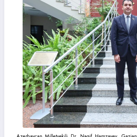
Azerbaycan Milletvekili Dr. Nagif Hamzayev, Gazian