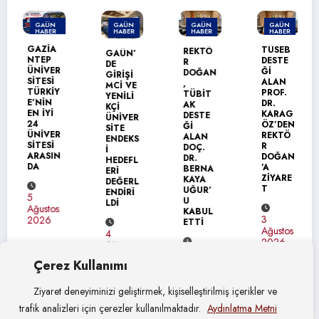
GAÜN
GAÜN
GAÜN
GAÜN
HABER
HABER
HABER
HABER
MANŞET
GAZİA
TÜSEB
REKTÖ
GAÜN’
NTEP
DESTE
R
DE
ÜNİVER
Ğİ
DOĞAN
GİRİŞİ
SİTESİ
ALAN
,
MCİ VE
TÜRKİY
PROF.
TÜBİT
YENİLİ
E’NİN
DR.
AK
KÇİ
EN İYİ
KARAG
DESTE
ÜNİVER
24
ÖZ’DEN
Ğİ
SİTE
ÜNİVER
REKTÖ
ALAN
ENDEKS
SİTESİ
R
DOÇ.
İ
ARASIN
DOĞAN
DR.
HEDEFL
DA
’A
BERNA
ERİ
ZİYARE
KAYA
DEĞERL
T
UĞUR’
ENDİRİ
5
U
LDİ
Ağustos
KABUL
3
2026
ETTİ
Ağustos
4
2026
Ağustos
4
2026
Çerez Kullanımı
Ağustos
2026
Ziyaret deneyiminizi geliştirmek, kişiselleştirilmiş içerikler ve
trafik analizleri için çerezler kullanılmaktadır.
Aydınlatma Metni