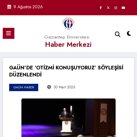
İçeriğe
9 Ağustos 2026
atla
Gaziantep Üniversitesi
Haber Merkezi
GAÜN’DE ‘OTİZMİ KONUŞUYORUZ’ SÖYLEŞİSİ
DÜZENLENDİ
30 Mart 2026
GAÜN HABER