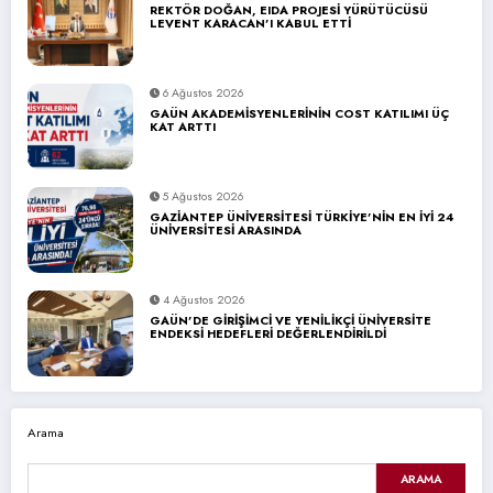
REKTÖR DOĞAN, EIDA PROJESİ YÜRÜTÜCÜSÜ
LEVENT KARACAN’I KABUL ETTİ
6 Ağustos 2026
GAÜN AKADEMİSYENLERİNİN COST KATILIMI ÜÇ
KAT ARTTI
5 Ağustos 2026
GAZİANTEP ÜNİVERSİTESİ TÜRKİYE’NİN EN İYİ 24
ÜNİVERSİTESİ ARASINDA
4 Ağustos 2026
GAÜN’DE GİRİŞİMCİ VE YENİLİKÇİ ÜNİVERSİTE
ENDEKSİ HEDEFLERİ DEĞERLENDİRİLDİ
Arama
ARAMA