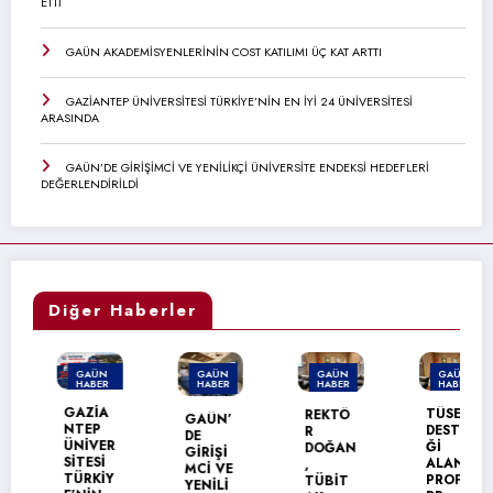
ETTİ
GAÜN AKADEMİSYENLERİNİN COST KATILIMI ÜÇ KAT ARTTI
GAZİANTEP ÜNİVERSİTESİ TÜRKİYE’NİN EN İYİ 24 ÜNİVERSİTESİ
ARASINDA
GAÜN’DE GİRİŞİMCİ VE YENİLİKÇİ ÜNİVERSİTE ENDEKSİ HEDEFLERİ
DEĞERLENDİRİLDİ
Diğer Haberler
GAÜN
GAÜN
GAÜN
GAÜN
HABER
HABER
HABER
HABER
MANŞET
GAZİA
TÜSEB
REKTÖ
GAÜN’
NTEP
DESTE
R
DE
ÜNİVER
Ğİ
DOĞAN
GİRİŞİ
SİTESİ
ALAN
,
MCİ VE
TÜRKİY
PROF.
TÜBİT
YENİLİ