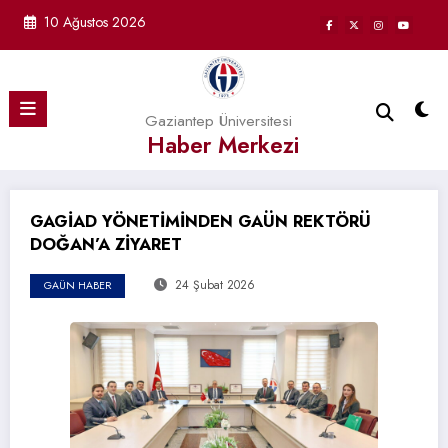
İçeriğe
10 Ağustos 2026
atla
Gaziantep Üniversitesi
Haber Merkezi
GAGİAD YÖNETİMİNDEN GAÜN REKTÖRÜ
DOĞAN’A ZİYARET
24 Şubat 2026
GAÜN HABER