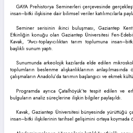
GAYA Prehistorya Seminerleri çerçevesinde gerçekleşti
insan–bitki ilişkisine dair bilimsel veriler katılımcılarla payl
Seminer serisinin ikinci buluşması, Gaziantep Kent 
Etkinliğin konuğu olan Gaziantep Üniversitesi Fen-Edebi
Kavak, “Avcı-toplayıcılıktan tarım toplumuna insan–bitk
başlıklı sunum yaptı.
Sunumunda arkeolojik kazılarda elde edilen mikroskobi
toplumların beslenme alışkanlıklarının anlaşılmasında 
çalışmaların Anadolu’da tarımın başlangıcı ve ekmek kültür
Programda ayrıca Çatalhöyük’te tespit edilen ve e
bulguların analiz süreçlerine ilişkin bilgiler paylaşıldı.
Kavak, Gaziantep Üniversitesi bünyesinde yürüttüğü ça
insan–bitki ilişkilerinin tarihsel gelişimini ortaya koymada