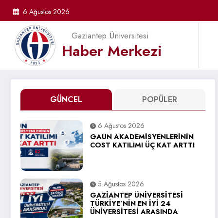
İçeriğe
6 Ağustos 2026
atla
Gaziantep Üniversitesi
Haber Merkezi
GÜNCEL
POPÜLER
6 Ağustos 2026
GAÜN AKADEMİSYENLERİNİN
COST KATILIMI ÜÇ KAT ARTTI
5 Ağustos 2026
GAZİANTEP ÜNİVERSİTESİ
TÜRKİYE’NİN EN İYİ 24
ÜNİVERSİTESİ ARASINDA