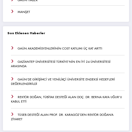
MANŞET
Son Eklenen Haberler
GAÜN AKADEMİSYENLERİNİN COST KATILIMI ÜÇ KAT ARTTI
GAZİANTEP ÜNİVERSİTESİ TÜRKİYE’NİN EN İYİ 24 ÜNİVERSİTESİ
ARASINDA
GAÜN’DE GİRİŞİMCİ VE YENİLİKÇİ ÜNİVERSİTE ENDEKSİ HEDEFLERİ
DEĞERLENDİRİLDİ
REKTÖR DOĞAN, TÜBİTAK DESTEĞİ ALAN DOÇ. DR. BERNA KAYA UĞUR’U
KABUL ETTİ
TÜSEB DESTEĞİ ALAN PROF. DR. KARAGÖZ’DEN REKTÖR DOĞAN’A
ZİYARET