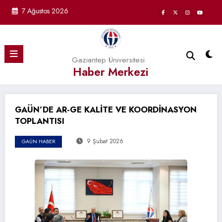
İçeriğe
7 Ağustos 2026
atla
Gaziantep Üniversitesi
Haber Merkezi
GAÜN’DE AR-GE KALİTE VE KOORDİNASYON
TOPLANTISI
9 Şubat 2026
GAÜN HABER