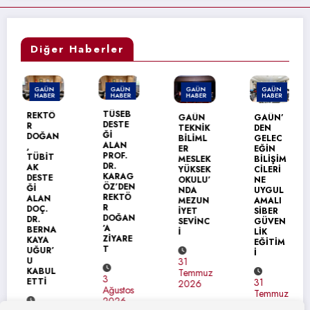
Diğer Haberler
GAÜN
GAÜN
GAÜN
GAÜN
HABER
HABER
HABER
HABER
G
TÜSEB
REKTÖ
GAÜN
GAÜN’
D
DESTE
R
TEKNİK
DEN
Ü
Ğİ
DOĞAN
BİLİML
GELEC
Ü
ALAN
,
ER
EĞİN
Sİ
PROF.
TÜBİT
MESLEK
BİLİŞİM
N
DR.
AK
YÜKSEK
CİLERİ
E
KARAG
DESTE
OKULU’
NE
U
ÖZ’DEN
Ğİ
NDA
UYGUL
Z
REKTÖ
ALAN
MEZUN
AMALI
Tİ
R
DOÇ.
İYET
SİBER
DOĞAN
DR.
SEVİNC
GÜVEN
’A
BERNA
İ
LİK
3
ZİYARE
KAYA
EĞİTİM
T
T
UĞUR’
İ
2
U
31
KABUL
Temmuz
3
ETTİ
31
2026
Ağustos
Temmuz
2026
2026