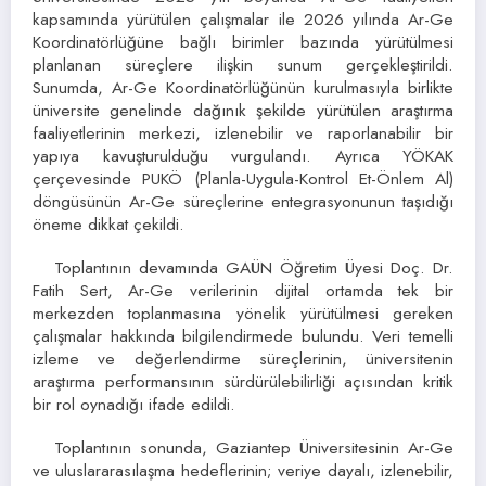
kapsamında yürütülen çalışmalar ile 2026 yılında Ar-Ge
Koordinatörlüğüne bağlı birimler bazında yürütülmesi
planlanan süreçlere ilişkin sunum gerçekleştirildi.
Sunumda, Ar-Ge Koordinatörlüğünün kurulmasıyla birlikte
üniversite genelinde dağınık şekilde yürütülen araştırma
faaliyetlerinin merkezi, izlenebilir ve raporlanabilir bir
yapıya kavuşturulduğu vurgulandı. Ayrıca YÖKAK
çerçevesinde PUKÖ (Planla-Uygula-Kontrol Et-Önlem Al)
döngüsünün Ar-Ge süreçlerine entegrasyonunun taşıdığı
öneme dikkat çekildi.
Toplantının devamında GAÜN Öğretim Üyesi Doç. Dr.
Fatih Sert, Ar-Ge verilerinin dijital ortamda tek bir
merkezden toplanmasına yönelik yürütülmesi gereken
çalışmalar hakkında bilgilendirmede bulundu. Veri temelli
izleme ve değerlendirme süreçlerinin, üniversitenin
araştırma performansının sürdürülebilirliği açısından kritik
bir rol oynadığı ifade edildi.
Toplantının sonunda, Gaziantep Üniversitesinin Ar-Ge
ve uluslararasılaşma hedeflerinin; veriye dayalı, izlenebilir,