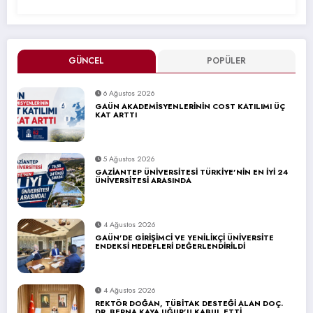
GÜNCEL
POPÜLER
6 Ağustos 2026
GAÜN AKADEMİSYENLERİNİN COST KATILIMI ÜÇ
KAT ARTTI
5 Ağustos 2026
GAZİANTEP ÜNİVERSİTESİ TÜRKİYE’NİN EN İYİ 24
ÜNİVERSİTESİ ARASINDA
4 Ağustos 2026
GAÜN’DE GİRİŞİMCİ VE YENİLİKÇİ ÜNİVERSİTE
ENDEKSİ HEDEFLERİ DEĞERLENDİRİLDİ
4 Ağustos 2026
REKTÖR DOĞAN, TÜBİTAK DESTEĞİ ALAN DOÇ.
DR. BERNA KAYA UĞUR’U KABUL ETTİ