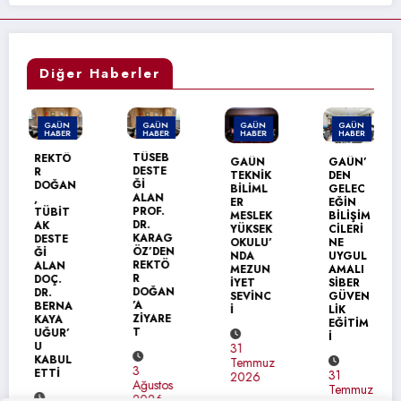
Diğer Haberler
GAÜN
GAÜN
GAÜN
GAÜN
HABER
HABER
HABER
HABER
TÜSEB
REKTÖ
GAÜN
GAÜN’
DESTE
R
TEKNİK
DEN
Ğİ
DOĞAN
BİLİML
GELEC
ALAN
,
ER
EĞİN
PROF.
TÜBİT
MESLEK
BİLİŞİM
DR.
AK
YÜKSEK
CİLERİ
KARAG
DESTE
OKULU’
NE
ÖZ’DEN
Ğİ
NDA
UYGUL
REKTÖ
ALAN
MEZUN
AMALI
R
DOÇ.
İYET
SİBER
DOĞAN
DR.
SEVİNC
GÜVEN
’A
BERNA
İ
LİK
ZİYARE
KAYA
EĞİTİM
T
UĞUR’
İ
U
31
KABUL
Temmuz
3
ETTİ
31
2026
Ağustos
Temmuz
2026