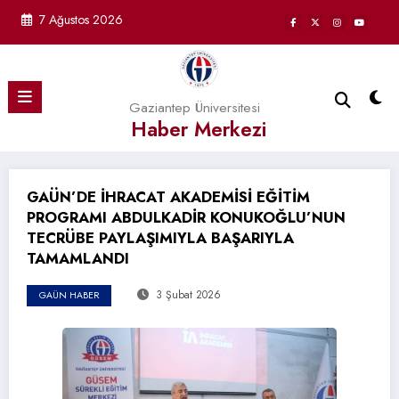
İçeriğe
7 Ağustos 2026
atla
Gaziantep Üniversitesi
Haber Merkezi
GAÜN’DE İHRACAT AKADEMİSİ EĞİTİM
PROGRAMI ABDULKADİR KONUKOĞLU’NUN
TECRÜBE PAYLAŞIMIYLA BAŞARIYLA
TAMAMLANDI
3 Şubat 2026
GAÜN HABER