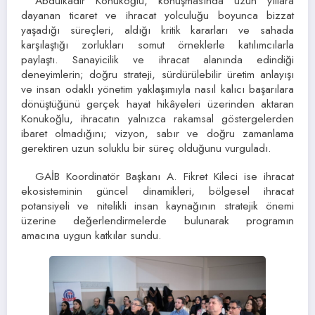
Abdulkadir Konukoğlu, konuşmasında uzun yıllara
dayanan ticaret ve ihracat yolculuğu boyunca bizzat
yaşadığı süreçleri, aldığı kritik kararları ve sahada
karşılaştığı zorlukları somut örneklerle katılımcılarla
paylaştı. Sanayicilik ve ihracat alanında edindiği
deneyimlerin; doğru strateji, sürdürülebilir üretim anlayışı
ve insan odaklı yönetim yaklaşımıyla nasıl kalıcı başarılara
dönüştüğünü gerçek hayat hikâyeleri üzerinden aktaran
Konukoğlu, ihracatın yalnızca rakamsal göstergelerden
ibaret olmadığını; vizyon, sabır ve doğru zamanlama
gerektiren uzun soluklu bir süreç olduğunu vurguladı.
GAİB Koordinatör Başkanı A. Fikret Kileci ise ihracat
ekosisteminin güncel dinamikleri, bölgesel ihracat
potansiyeli ve nitelikli insan kaynağının stratejik önemi
üzerine değerlendirmelerde bulunarak programın
amacına uygun katkılar sundu.