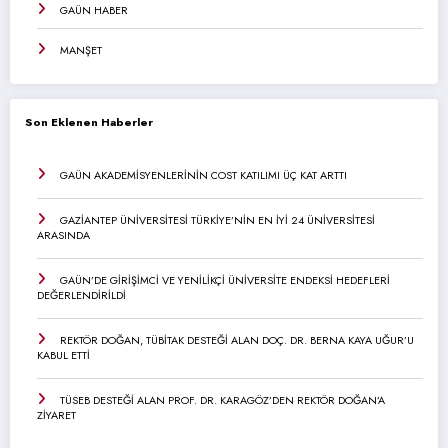
GAÜN HABER
MANŞET
Son Eklenen Haberler
GAÜN AKADEMİSYENLERİNİN COST KATILIMI ÜÇ KAT ARTTI
GAZİANTEP ÜNİVERSİTESİ TÜRKİYE’NİN EN İYİ 24 ÜNİVERSİTESİ
ARASINDA
GAÜN’DE GİRİŞİMCİ VE YENİLİKÇİ ÜNİVERSİTE ENDEKSİ HEDEFLERİ
DEĞERLENDİRİLDİ
REKTÖR DOĞAN, TÜBİTAK DESTEĞİ ALAN DOÇ. DR. BERNA KAYA UĞUR’U
KABUL ETTİ
TÜSEB DESTEĞİ ALAN PROF. DR. KARAGÖZ’DEN REKTÖR DOĞAN’A
ZİYARET