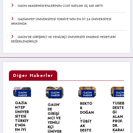
GAÜN AKADEMİSYENLERİNİN COST KATILIMI ÜÇ KAT ARTTI
GAZİANTEP ÜNİVERSİTESİ TÜRKİYE’NİN EN İYİ 24 ÜNİVERSİTESİ
ARASINDA
GAÜN’DE GİRİŞİMCİ VE YENİLİKÇİ ÜNİVERSİTE ENDEKSİ HEDEFLERİ
DEĞERLENDİRİLDİ
Diğer Haberler
GAÜN
GAÜN
GAÜN
GAÜN
HABER
HABER
HABER
HABER
MANŞET
GAZİA
TÜSEB
REKTÖ
GAÜN’
NTEP
DESTE
R
DE
ÜNİVER
Ğİ
DOĞAN
GİRİŞİ
SİTESİ
ALAN
,
MCİ VE
TÜRKİY
PROF.
TÜBİT
YENİLİ
E’NİN
DR.
AK
KÇİ
EN İYİ
KARAG
DESTE
ÜNİVER