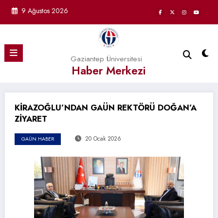
İçeriğe
9 Ağustos 2026
atla
Gaziantep Üniversitesi
Haber Merkezi
KİRAZOĞLU’NDAN GAÜN REKTÖRÜ DOĞAN’A
ZİYARET
20 Ocak 2026
GAÜN HABER