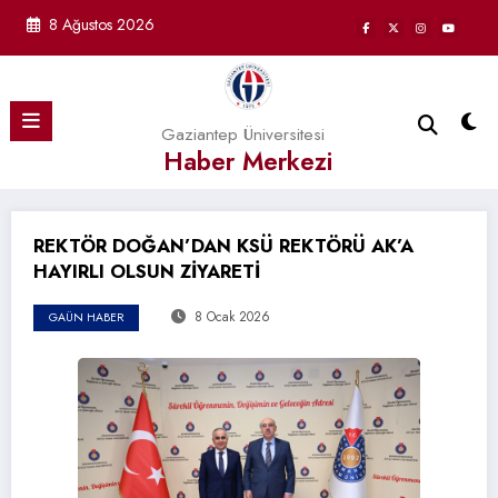
İçeriğe
8 Ağustos 2026
atla
Gaziantep Üniversitesi
Haber Merkezi
REKTÖR DOĞAN’DAN KSÜ REKTÖRÜ AK’A
HAYIRLI OLSUN ZİYARETİ
8 Ocak 2026
GAÜN HABER