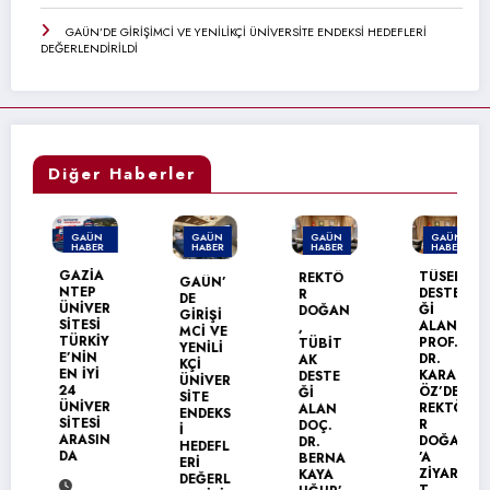
GAÜN’DE GİRİŞİMCİ VE YENİLİKÇİ ÜNİVERSİTE ENDEKSİ HEDEFLERİ
DEĞERLENDİRİLDİ
Diğer Haberler
GAÜN
GAÜN
GAÜN
GAÜN
HABER
HABER
HABER
HABER
MANŞET
GAZİA
TÜSEB
REKTÖ
GAÜN’
NTEP
DESTE
R
DE
ÜNİVER
Ğİ
DOĞAN
GİRİŞİ
SİTESİ
ALAN
,
MCİ VE
TÜRKİY
PROF.
TÜBİT
YENİLİ
E’NİN
DR.
AK
KÇİ
EN İYİ
KARAG
DESTE
ÜNİVER
24
ÖZ’DEN
Ğİ
SİTE
ÜNİVER
REKTÖ
ALAN
ENDEKS
SİTESİ
R
DOÇ.
İ
ARASIN
DOĞAN
DR.
HEDEFL
DA
’A
BERNA
ERİ
ZİYARE
KAYA
DEĞERL
T