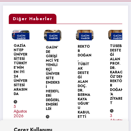
Diğer Haberler
GAÜN
GAÜN
GAÜN
GAÜN
HABER
HABER
HABER
HABER
MANŞET
GAZİA
TÜSEB
REKTÖ
GAÜN’
NTEP
DESTE
R
DE
ÜNİVER
Ğİ
DOĞAN
GİRİŞİ
SİTESİ
ALAN
,
MCİ VE
TÜRKİY
PROF.
TÜBİT
YENİLİ
E’NİN
DR.
AK
KÇİ
EN İYİ
KARAG
DESTE
ÜNİVER
24
ÖZ’DEN
Ğİ
SİTE
ÜNİVER
REKTÖ
ALAN
ENDEKS
SİTESİ
R
DOÇ.
İ
ARASIN
DOĞAN
DR.
HEDEFL
DA
’A
BERNA
ERİ
ZİYARE
KAYA
DEĞERL
T
UĞUR’
ENDİRİ
5
U
LDİ
Ağustos
KABUL
3
2026
ETTİ
Ağustos
4
2026
Ağustos
Çerez Kullanımı
4
2026