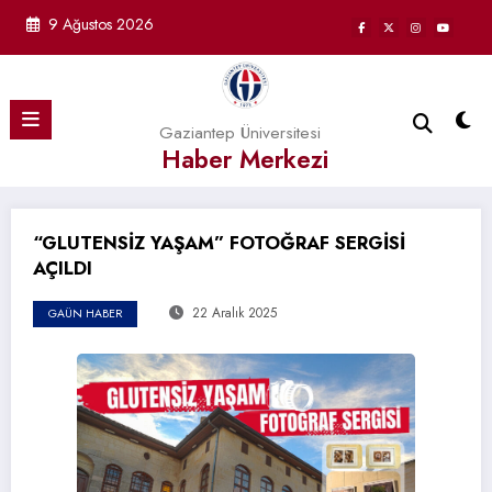
İçeriğe
9 Ağustos 2026
atla
Gaziantep Üniversitesi
Haber Merkezi
“GLUTENSİZ YAŞAM” FOTOĞRAF SERGİSİ
AÇILDI
22 Aralık 2025
GAÜN HABER