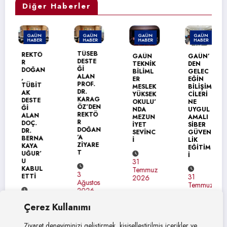
Diğer Haberler
GAÜN
GAÜN
GAÜN
GAÜN
HABER
HABER
HABER
HABER
TÜSEB
REKTÖ
GAÜN
GAÜN’
DESTE
R
TEKNİK
DEN
Ğİ
DOĞAN
BİLİML
GELEC
ALAN
,
ER
EĞİN
PROF.
TÜBİT
MESLEK
BİLİŞİM
DR.
AK
YÜKSEK
CİLERİ
KARAG
DESTE
OKULU’
NE
ÖZ’DEN
Ğİ
NDA
UYGUL
REKTÖ
ALAN
MEZUN
AMALI
R
DOÇ.
İYET
SİBER
DOĞAN
DR.
SEVİNC
GÜVEN
’A
BERNA
İ
LİK
ZİYARE
KAYA
EĞİTİM
T
UĞUR’
İ
U
31
KABUL
Temmuz
3
ETTİ
31
2026
Ağustos
Temmuz
2026
2026
4
Çerez Kullanımı
Ağustos
2026
Ziyaret deneyiminizi geliştirmek, kişiselleştirilmiş içerikler ve