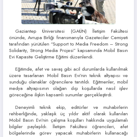
Gaziantep Üniversitesi (GAÜN) İletişim Fakültesi
önünde, Avrupa Birliği finansmanıyla Gazeteciler Cemiyeti
tarafından yürütülen “Support to Media Freedom – Strong
Solidarity, Strong Media Projesi” kapsamında Mobil Basın
Evi Kapasite Geliştirme Eğitimi düzenlendi.
Eğitimde, afet ve savaş gibi acil durumlarda kullanılmak
üzere tasarlanan Mobil Basın Evi’nin teknik altyapısı ve
sunduğu olanaklar öğrencilere tanıtıldı. Eğitmenler, mobil
medya altyapısının olağan dışı koşullarda nasıl işlev
göreceğine ilişkin kapsamlı sunumlar gerçekleştirdi.
Deneyimli teknik ekip, editörler ve muhabirlerin
rehberliğinde, yaklaşık üç yıldır aktif olarak kullanılan
Mobil Basın Evi’nin çalışma koşulları hakkında uygulamalı
bilgiler paylaşıldı. İletişim Fakültesi öğrencileri, afet
bölgelerinde görev yapacak muhabirlerin kullanacağı