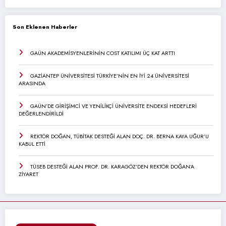
Son Eklenen Haberler
GAÜN AKADEMİSYENLERİNİN COST KATILIMI ÜÇ KAT ARTTI
GAZİANTEP ÜNİVERSİTESİ TÜRKİYE’NİN EN İYİ 24 ÜNİVERSİTESİ
ARASINDA
GAÜN’DE GİRİŞİMCİ VE YENİLİKÇİ ÜNİVERSİTE ENDEKSİ HEDEFLERİ
DEĞERLENDİRİLDİ
REKTÖR DOĞAN, TÜBİTAK DESTEĞİ ALAN DOÇ. DR. BERNA KAYA UĞUR’U
KABUL ETTİ
TÜSEB DESTEĞİ ALAN PROF. DR. KARAGÖZ’DEN REKTÖR DOĞAN’A
ZİYARET