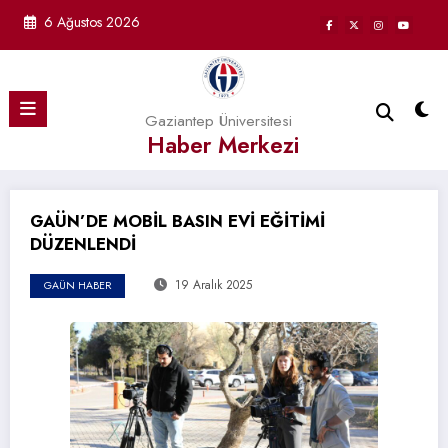
İçeriğe
6 Ağustos 2026
atla
Gaziantep Üniversitesi
Haber Merkezi
GAÜN’DE MOBİL BASIN EVİ EĞİTİMİ
DÜZENLENDİ
19 Aralık 2025
GAÜN HABER