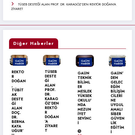
TÜSEB DESTEĞİ ALAN PROF. DR. KARAGÖZ’DEN REKTÖR DOĞAN’A
ZİYARET
Diğer Haberler
GAÜN
GAÜN
GAÜN
GAÜN
HABER
HABER
HABER
HABER
TÜSEB
REKTÖ
GAÜN
GAÜN’
DESTE
R
TEKNİK
DEN
Ğİ
DOĞAN
BİLİML
GELEC
ALAN
,
ER
EĞİN
S
PROF.
TÜBİT
MESLEK
BİLİŞİM
DR.
AK
YÜKSEK
CİLERİ
KARAG
DESTE
OKULU’
NE
ÖZ’DEN
Ğİ
NDA
UYGUL
Z
REKTÖ
ALAN
MEZUN
AMALI
T
R
DOÇ.
İYET
SİBER
DOĞAN
DR.
SEVİNC
GÜVEN
’A
BERNA
İ
LİK
3
ZİYARE
KAYA
EĞİTİM
T
UĞUR’
İ