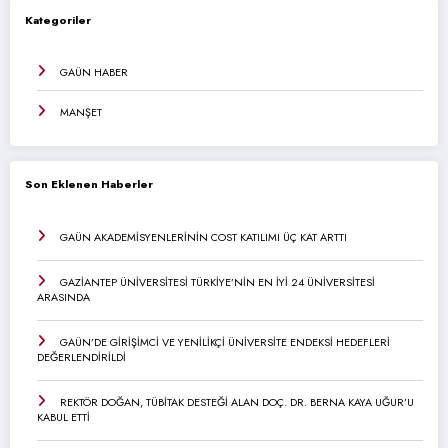
Kategoriler
GAÜN HABER
MANŞET
Son Eklenen Haberler
GAÜN AKADEMİSYENLERİNİN COST KATILIMI ÜÇ KAT ARTTI
GAZİANTEP ÜNİVERSİTESİ TÜRKİYE’NİN EN İYİ 24 ÜNİVERSİTESİ
ARASINDA
GAÜN’DE GİRİŞİMCİ VE YENİLİKÇİ ÜNİVERSİTE ENDEKSİ HEDEFLERİ
DEĞERLENDİRİLDİ
REKTÖR DOĞAN, TÜBİTAK DESTEĞİ ALAN DOÇ. DR. BERNA KAYA UĞUR’U
KABUL ETTİ