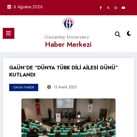
İçeriğe
6 Ağustos 2026
atla
Gaziantep Üniversitesi
Haber Merkezi
GAÜN’DE “DÜNYA TÜRK DİLİ AİLESİ GÜNÜ”
KUTLANDI
15 Aralık 2025
GAÜN HABER