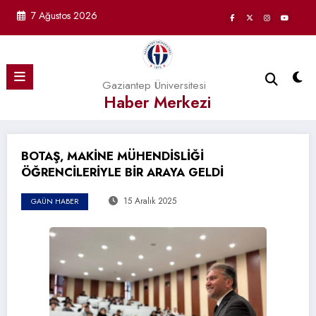
İçeriğe
7 Ağustos 2026
atla
Gaziantep Üniversitesi
Haber Merkezi
BOTAŞ, MAKİNE MÜHENDİSLİĞİ
ÖĞRENCİLERİYLE BİR ARAYA GELDİ
15 Aralık 2025
GAÜN HABER