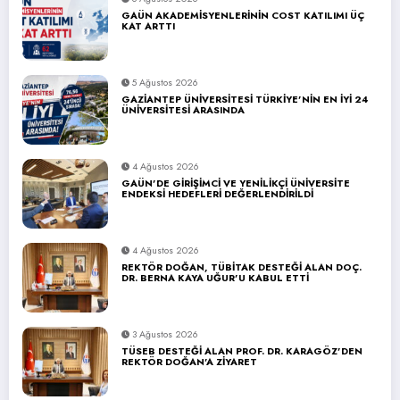
GAÜN AKADEMİSYENLERİNİN COST KATILIMI ÜÇ
KAT ARTTI
5 Ağustos 2026
GAZİANTEP ÜNİVERSİTESİ TÜRKİYE’NİN EN İYİ 24
ÜNİVERSİTESİ ARASINDA
4 Ağustos 2026
GAÜN’DE GİRİŞİMCİ VE YENİLİKÇİ ÜNİVERSİTE
ENDEKSİ HEDEFLERİ DEĞERLENDİRİLDİ
4 Ağustos 2026
REKTÖR DOĞAN, TÜBİTAK DESTEĞİ ALAN DOÇ.
DR. BERNA KAYA UĞUR’U KABUL ETTİ
3 Ağustos 2026
TÜSEB DESTEĞİ ALAN PROF. DR. KARAGÖZ’DEN
REKTÖR DOĞAN’A ZİYARET