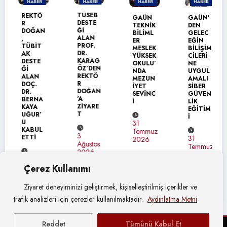
HABER
HABER
HABER
HABER
TÜSEB
REKTÖ
GAÜN
GAÜN’
DESTE
R
TEKNİK
DEN
Ğİ
DOĞAN
BİLİML
GELEC
ALAN
,
ER
EĞİN
PROF.
TÜBİT
MESLEK
BİLİŞİM
DR.
AK
YÜKSEK
CİLERİ
KARAG
DESTE
OKULU’
NE
ÖZ’DEN
Ğİ
NDA
UYGUL
REKTÖ
ALAN
MEZUN
AMALI
R
DOÇ.
İYET
SİBER
DOĞAN
DR.
SEVİNC
GÜVEN
’A
BERNA
İ
LİK
ZİYARE
KAYA
EĞİTİM
T
UĞUR’
İ
U
31
KABUL
Temmuz
3
ETTİ
31
2026
Ağustos
Temmuz
2026
2026
4
Çerez Kullanımı
Ağustos
2026
Ziyaret deneyiminizi geliştirmek, kişiselleştirilmiş içerikler ve
trafik analizleri için çerezler kullanılmaktadır.
Aydınlatma Metni
Reddet
Tümünü Kabul Et