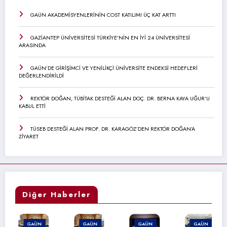
GAÜN AKADEMİSYENLERİNİN COST KATILIMI ÜÇ KAT ARTTI
GAZİANTEP ÜNİVERSİTESİ TÜRKİYE’NİN EN İYİ 24 ÜNİVERSİTESİ
ARASINDA
GAÜN’DE GİRİŞİMCİ VE YENİLİKÇİ ÜNİVERSİTE ENDEKSİ HEDEFLERİ
DEĞERLENDİRİLDİ
REKTÖR DOĞAN, TÜBİTAK DESTEĞİ ALAN DOÇ. DR. BERNA KAYA UĞUR’U
KABUL ETTİ
TÜSEB DESTEĞİ ALAN PROF. DR. KARAGÖZ’DEN REKTÖR DOĞAN’A
ZİYARET
Diğer Haberler
GAÜN
GAÜN
GAÜN
GAÜN