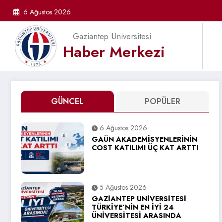
İçeriğe
6 Ağustos 2026
atla
Gaziantep Üniversitesi
Haber Merkezi
GÜNCEL
POPÜLER
6 Ağustos 2026
GAÜN AKADEMİSYENLERİNİN
COST KATILIMI ÜÇ KAT ARTTI
5 Ağustos 2026
GAZİANTEP ÜNİVERSİTESİ
TÜRKİYE’NİN EN İYİ 24
ÜNİVERSİTESİ ARASINDA