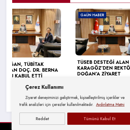
GAÜN HABER
GAÜN HA
TÜSEB DESTEĞİ ALAN PROF. DR.
KARAGÖZ’DEN REKTÖR
GAÜN TE
DOĞAN’A ZİYARET
YÜKSEK
SEVİNCİ
3 Ağustos 2026
Çerez Kullanımı
31 Tem
Ziyaret deneyiminizi geliştirmek, kişiselleştirilmiş içerikler ve
trafik analizleri için çerezler kullanılmaktadır.
Aydınlatma Metni
Reddet
Tümünü Kabul Et