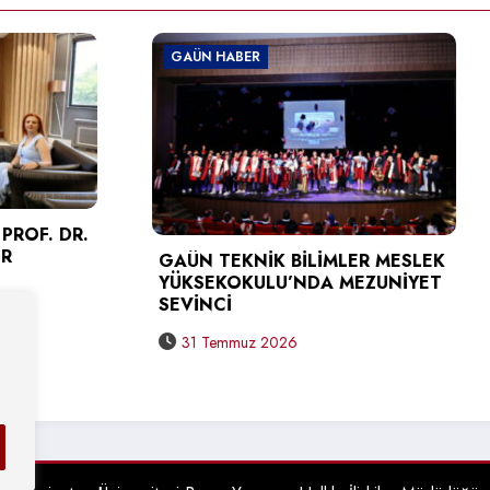
BER
GAÜN HABER
KNİK BİLİMLER MESLEK
GAÜN’DEN GELECEĞİN
OKULU’NDA MEZUNİYET
BİLİŞİMCİLERİNE UYGU
SİBER GÜVENLİK EĞİTİ
muz 2026
31 Temmuz 2026