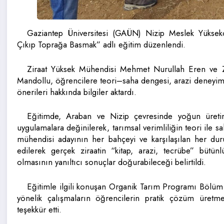
Gaziantep Üniversitesi (GAÜN) Nizip Meslek Yüksek
Çıkıp Toprağa Basmak” adlı eğitim düzenlendi.
Ziraat Yüksek Mühendisi Mehmet Nurullah Eren ve Z
Mandollu, öğrencilere teori–saha dengesi, arazi deneyiml
önerileri hakkında bilgiler aktardı.
Eğitimde, Araban ve Nizip çevresinde yoğun üretim
uygulamalara değinilerek, tarımsal verimliliğin teori ile sa
mühendisi adayının her bahçeyi ve karşılaşılan her dur
edilerek gerçek ziraatin “kitap, arazi, tecrübe” bütü
olmasının yanıltıcı sonuçlar doğurabileceği belirtildi.
Eğitimle ilgili konuşan Organik Tarım Programı Bölüm
yönelik çalışmaların öğrencilerin pratik çözüm üretme b
teşekkür etti.