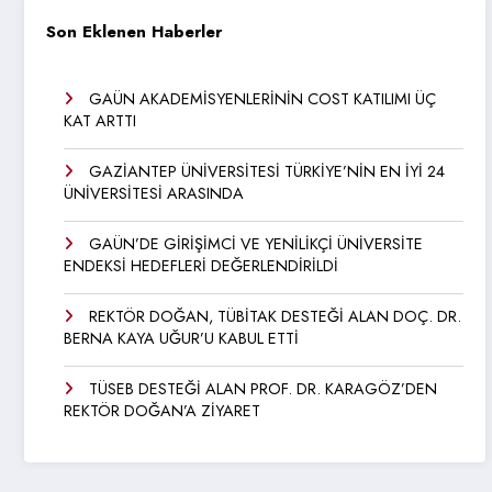
Son Eklenen Haberler
GAÜN AKADEMİSYENLERİNİN COST KATILIMI ÜÇ
KAT ARTTI
GAZİANTEP ÜNİVERSİTESİ TÜRKİYE’NİN EN İYİ 24
ÜNİVERSİTESİ ARASINDA
GAÜN’DE GİRİŞİMCİ VE YENİLİKÇİ ÜNİVERSİTE
ENDEKSİ HEDEFLERİ DEĞERLENDİRİLDİ
REKTÖR DOĞAN, TÜBİTAK DESTEĞİ ALAN DOÇ. DR.
BERNA KAYA UĞUR’U KABUL ETTİ
TÜSEB DESTEĞİ ALAN PROF. DR. KARAGÖZ’DEN
REKTÖR DOĞAN’A ZİYARET