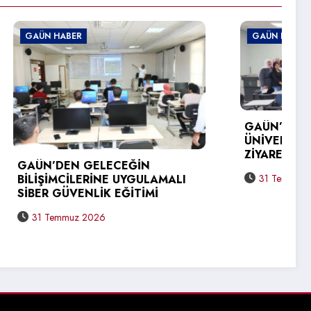
GAÜN HABER
GAÜN’DEN ÜRDÜN
ÜNİVERSİTESİNE ERASMUS+
ZİYARETİ
LAMALI
31 Temmuz 2026
Mİ