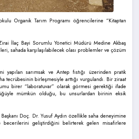
okulu Organik Tarım Programı öğrencilerine “Kitaptan
irai İlaç Bayi Sorumlu Yönetici Müdürü Medine Akbaş
eri, sahada karşılaşılabilecek olası problemler ve çözüm
i yapılan sarımsak ve Antep fıstığı üzerinden pratik
ha tecrübesinin birleşmesiyle arttığı vurgulandı. Bir ziraat
umu birer “laboratuvar” olarak görmesi gerektiği ifade
nlüğüyle mümkün olduğu, bu unsurlardan birinin eksik
 Başkanı Doç. Dr. Yusuf Aydın özellikle saha deneyimine
ecerilerini geliştirdiğini belirterek gelen misafirlere