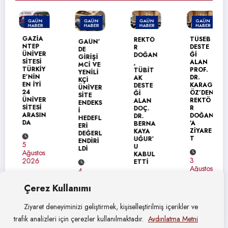
GAÜN
GAÜN
GAÜN
GAÜN
HABER
HABER
HABER
HABER
MANŞET
GAZİA
TÜSEB
REKTÖ
GAÜN’
NTEP
DESTE
R
DE
ÜNİVER
Ğİ
DOĞAN
GİRİŞİ
SİTESİ
ALAN
,
MCİ VE
TÜRKİY
PROF.
TÜBİT
YENİLİ
E’NİN
DR.
AK
KÇİ
EN İYİ
KARAG
DESTE
ÜNİVER
24
ÖZ’DEN
Ğİ
SİTE
ÜNİVER
REKTÖ
ALAN
ENDEKS
SİTESİ
R
DOÇ.
İ
ARASIN
DOĞAN
DR.
HEDEFL
DA
’A
BERNA
ERİ
ZİYARE
KAYA
DEĞERL
T
UĞUR’
ENDİRİ
5
U
LDİ
Ağustos
KABUL
3
2026
ETTİ
Ağustos
4
2026
Ağustos
4
2026
Çerez Kullanımı
Ağustos
2026
Ziyaret deneyiminizi geliştirmek, kişiselleştirilmiş içerikler ve
trafik analizleri için çerezler kullanılmaktadır.
Aydınlatma Metni