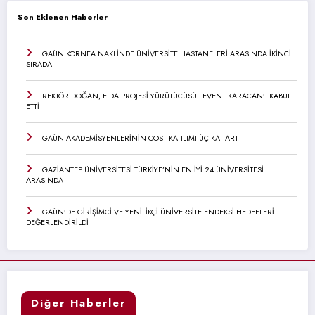
Son Eklenen Haberler
GAÜN KORNEA NAKLİNDE ÜNİVERSİTE HASTANELERİ ARASINDA İKİNCİ
SIRADA
REKTÖR DOĞAN, EIDA PROJESİ YÜRÜTÜCÜSÜ LEVENT KARACAN’I KABUL
ETTİ
GAÜN AKADEMİSYENLERİNİN COST KATILIMI ÜÇ KAT ARTTI
GAZİANTEP ÜNİVERSİTESİ TÜRKİYE’NİN EN İYİ 24 ÜNİVERSİTESİ
ARASINDA
GAÜN’DE GİRİŞİMCİ VE YENİLİKÇİ ÜNİVERSİTE ENDEKSİ HEDEFLERİ
DEĞERLENDİRİLDİ
Diğer Haberler