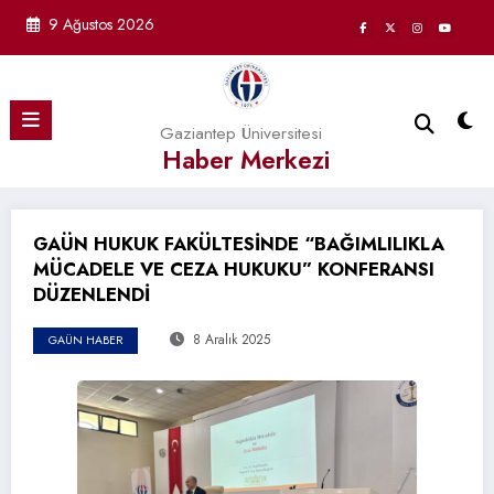
İçeriğe
9 Ağustos 2026
atla
Gaziantep Üniversitesi
Haber Merkezi
GAÜN HUKUK FAKÜLTESİNDE “BAĞIMLILIKLA
MÜCADELE VE CEZA HUKUKU” KONFERANSI
DÜZENLENDİ
8 Aralık 2025
GAÜN HABER