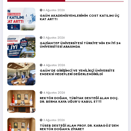
6 Ağustos 2026
GAÜN AKADEMİSYENLERİNİN COST KATILIMI ÜÇ
KAT ARTTI
5 Ağustos 2026
GAZİANTEP ÜNİVERSİTESİ TÜRKİYE’NİN EN İYİ 24
ÜNİVERSİTESİ ARASINDA
4 Ağustos 2026
GAÜN’DE GİRİŞİMCİ VE YENİLİKÇİ ÜNİVERSİTE
ENDEKSİ HEDEFLERİ DEĞERLENDİRİLDİ
4 Ağustos 2026
REKTÖR DOĞAN, TÜBİTAK DESTEĞİ ALAN DOÇ.
DR. BERNA KAYA UĞUR’U KABUL ETTİ
3 Ağustos 2026
TÜSEB DESTEĞİ ALAN PROF. DR. KARAGÖZ’DEN
REKTÖR DOĞAN’A ZİYARET