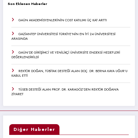
Son Eklenen Haberler
GAÜN AKADEMİSYENLERİNİN COST KATILIMI ÜÇ KAT ARTTI
GAZİANTEP ÜNİVERSİTESİ TÜRKİYE’NİN EN İYİ 24 ÜNİVERSİTESİ
ARASINDA
GAÜN’DE GİRİŞİMCİ VE YENİLİKÇİ ÜNİVERSİTE ENDEKSİ HEDEFLERİ
DEĞERLENDİRİLDİ
REKTÖR DOĞAN, TÜBİTAK DESTEĞİ ALAN DOÇ. DR. BERNA KAYA UĞUR’U
KABUL ETTİ
TÜSEB DESTEĞİ ALAN PROF. DR. KARAGÖZ’DEN REKTÖR DOĞAN’A
ZİYARET
Diğer Haberler