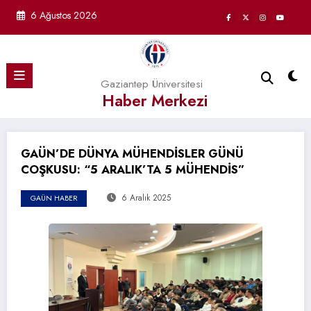
İçeriğe
6 Ağustos 2026
atla
Gaziantep Üniversitesi
Haber Merkezi
GAÜN’DE DÜNYA MÜHENDİSLER GÜNÜ
COŞKUSU: “5 ARALIK’TA 5 MÜHENDİS”
6 Aralık 2025
GAÜN HABER