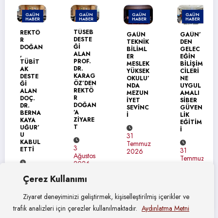
GAÜN
GAÜN
GAÜN
GAÜN
HABER
HABER
HABER
HABER
TÜSEB
REKTÖ
GAÜN
GAÜN’
DESTE
R
TEKNİK
DEN
Ğİ
DOĞAN
BİLİML
GELEC
ALAN
,
ER
EĞİN
PROF.
TÜBİT
MESLEK
BİLİŞİM
DR.
AK
YÜKSEK
CİLERİ
KARAG
DESTE
OKULU’
NE
ÖZ’DEN
Ğİ
NDA
UYGUL
REKTÖ
ALAN
MEZUN
AMALI
R
DOÇ.
İYET
SİBER
DOĞAN
DR.
SEVİNC
GÜVEN
’A
BERNA
İ
LİK
ZİYARE
KAYA
EĞİTİM
T
UĞUR’
İ
U
31
KABUL
Temmuz
3
ETTİ
31
2026
Ağustos
Temmuz
2026
2026
4
Çerez Kullanımı
Ağustos
2026
Ziyaret deneyiminizi geliştirmek, kişiselleştirilmiş içerikler ve
trafik analizleri için çerezler kullanılmaktadır.
Aydınlatma Metni