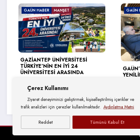
R
MANŞET
GAÜN HABER
 ÜNİVERSİTESİ
N EN İYİ 24
GAÜN’DE GİRİŞİMCİ VE
ESİ ARASINDA
YENİLİKÇİ ÜNİVERSİTE E
HEDEFLERİ DEĞERLENDİRİ
2026
Çerez Kullanımı
4 Ağustos 2026
Ziyaret deneyiminizi geliştirmek, kişiselleştirilmiş içerikler ve
trafik analizleri için çerezler kullanılmaktadır.
Aydınlatma Metni
Reddet
Tümünü Kabul Et