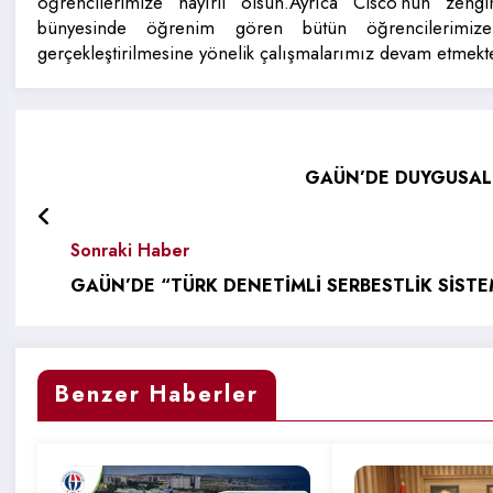
öğrencilerimize hayırlı olsun.Ayrıca Cisco’nun zeng
bünyesinde öğrenim gören bütün öğrencilerimize 
gerçekleştirilmesine yönelik çalışmalarımız devam etmekte
GAÜN’DE DUYGUSAL 
Sonraki Haber
GAÜN’DE “TÜRK DENETİMLİ SERBESTLİK SİSTE
Benzer Haberler