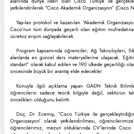
alanında dünya lideri olan Cisco Türkiye ile gerçekle
yetkilendirilerek “Cisco Akademik Organizasyon” (Cisco 
Yapılan protokol ve kazanılan “Akademik Organizasyon
Cisco’nun tüm dünyada geçerli olan eğitim müfredatı
ücretsiz erişim sağlayabilecek.
Program kapsamında öğrenciler; Ağ Teknolojileri, Si
alanlarda en güncel ders materyallerine ulaşacak. Eğitim
standart” olarak kabul edilen ve 190 ülkede geçerliliği ola
öncesinde büyük bir avantaj elde edecekler.
Konuyla ilgili açıklama yapan GAÜN Teknik Bili
öğrencilerin sadece teorik bilgiyle değil, sektörün tal
öncelikleri olduğunu belirtti.
Doç. Dr. Ecemiş, “Cisco Türkiye ile gerçekleştirdi
Organizasyon’ olarak yetkilendirilmesi, öğrencilerimize
öğrencilerimiz, mezun olduklarında CV’lerinde Cisco se