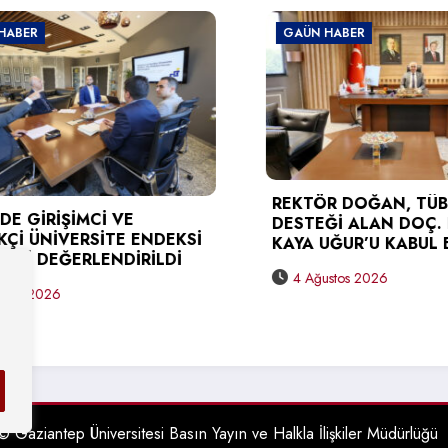
GAÜN HABER
REKTÖR DOĞAN, TÜBİTAK
DESTEĞİ ALAN DOÇ. DR. BERNA
NDEKSİ
KAYA UĞUR’U KABUL ETTİ
LDİ
4 Ağustos 2026
© Gaziantep Üniversitesi Basın Yayın ve Halkla İlişkiler Müdürlüğü