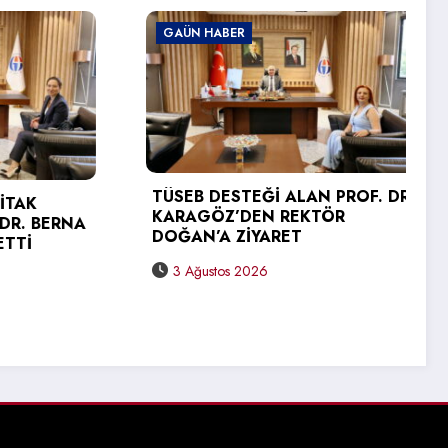
GAÜN HABER
GAÜN HABER
TÜSEB DESTEĞİ ALAN PROF. DR.
KARAGÖZ’DEN REKTÖR
GAÜN TEKNİK 
DOĞAN’A ZİYARET
YÜKSEKOKULU
SEVİNCİ
3 Ağustos 2026
31 Temmuz 202