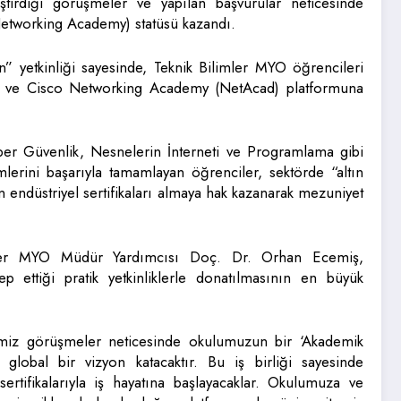
ştirdiği görüşmeler ve yapılan başvurular neticesinde
Networking Academy) statüsü kazandı.
” yetkinliği sayesinde, Teknik Bilimler MYO öğrencileri
na ve Cisco Networking Academy (NetAcad) platformuna
ber Güvenlik, Nesnelerin İnterneti ve Programlama gibi
lerini başarıyla tamamlayan öğrenciler, sektörde “altın
n endüstriyel sertifikaları almaya hak kazanarak mezuniyet
mler MYO Müdür Yardımcısı Doç. Dr. Orhan Ecemiş,
ep ettiği pratik yetkinliklerle donatılmasının en büyük
ğimiz görüşmeler neticesinde okulumuzun bir ‘Akademik
 global bir vizyon katacaktır. Bu iş birliği sayesinde
rtifikalarıyla iş hayatına başlayacaklar. Okulumuza ve