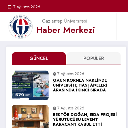
İçeriğe
7 Ağustos 2026
atla
Gaziantep Üniversitesi
Haber Merkezi
GÜNCEL
POPÜLER
7 Ağustos 2026
GAÜN KORNEA NAKLİNDE
ÜNİVERSİTE HASTANELERİ
ARASINDA İKİNCİ SIRADA
7 Ağustos 2026
REKTÖR DOĞAN, EIDA PROJESİ
YÜRÜTÜCÜSÜ LEVENT
KARACAN’I KABUL ETTİ