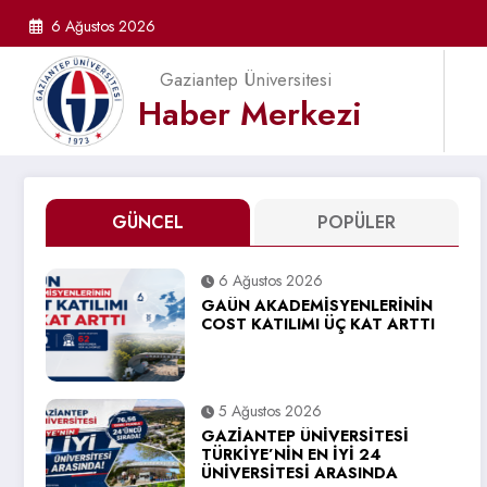
İçeriğe
6 Ağustos 2026
atla
Gaziantep Üniversitesi
Haber Merkezi
GÜNCEL
POPÜLER
6 Ağustos 2026
GAÜN AKADEMİSYENLERİNİN
COST KATILIMI ÜÇ KAT ARTTI
5 Ağustos 2026
GAZİANTEP ÜNİVERSİTESİ
TÜRKİYE’NİN EN İYİ 24
ÜNİVERSİTESİ ARASINDA