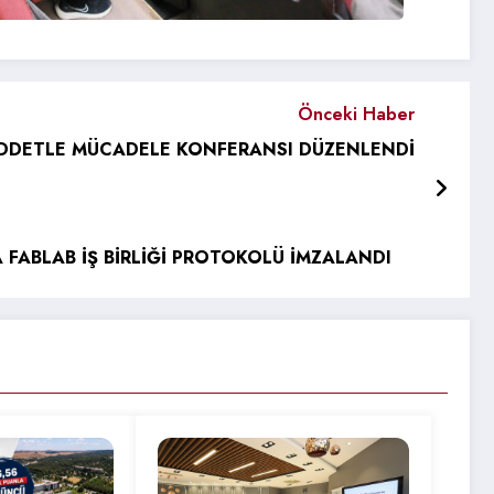
Önceki Haber
İDDETLE MÜCADELE KONFERANSI DÜZENLENDİ
 FABLAB İŞ BİRLİĞİ PROTOKOLÜ İMZALANDI