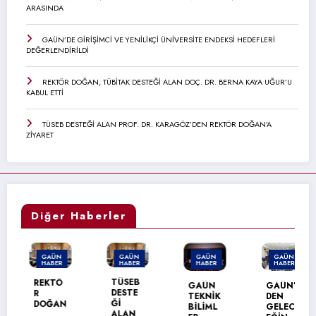
ARASINDA
GAÜN’DE GİRİŞİMCİ VE YENİLİKÇİ ÜNİVERSİTE ENDEKSİ HEDEFLERİ
DEĞERLENDİRİLDİ
REKTÖR DOĞAN, TÜBİTAK DESTEĞİ ALAN DOÇ. DR. BERNA KAYA UĞUR’U
KABUL ETTİ
TÜSEB DESTEĞİ ALAN PROF. DR. KARAGÖZ’DEN REKTÖR DOĞAN’A
ZİYARET
Diğer Haberler
GAÜN
GAÜN
GAÜN
GAÜN
HABER
HABER
HABER
HABER
TÜSEB
REKTÖ
GAÜN
GAÜN’
DESTE
R
TEKNİK
DEN
Ğİ
DOĞAN
BİLİML
GELEC
ALAN
,