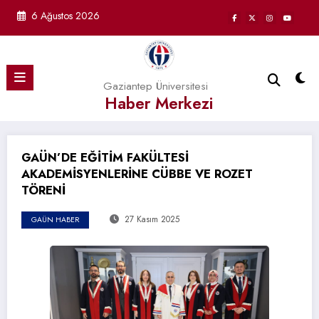
İçeriğe
6 Ağustos 2026
atla
Gaziantep Üniversitesi
Haber Merkezi
GAÜN’DE EĞİTİM FAKÜLTESİ
AKADEMİSYENLERİNE CÜBBE VE ROZET
TÖRENİ
27 Kasım 2025
GAÜN HABER