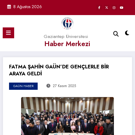
İçeriğe
8 Ağustos 2026
atla
Gaziantep Üniversitesi
Haber Merkezi
FATMA ŞAHİN GAÜN’DE GENÇLERLE BİR
ARAYA GELDİ
27 Kasım 2025
GAÜN HABER