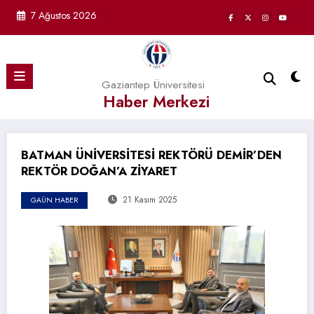
İçeriğe
7 Ağustos 2026
atla
Gaziantep Üniversitesi
Haber Merkezi
BATMAN ÜNİVERSİTESİ REKTÖRÜ DEMİR’DEN
REKTÖR DOĞAN’A ZİYARET
21 Kasım 2025
GAÜN HABER