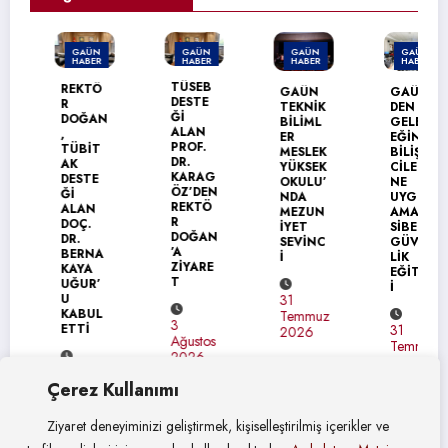
GAÜN
GAÜN
GAÜN
GAÜN
HABER
HABER
HABER
HABER
TÜSEB
REKTÖ
GAÜN
GAÜN’
DESTE
R
TEKNİK
DEN
Ğİ
DOĞAN
BİLİML
GELEC
ALAN
,
ER
EĞİN
PROF.
TÜBİT
MESLEK
BİLİŞİM
DR.
AK
YÜKSEK
CİLERİ
KARAG
DESTE
OKULU’
NE
ÖZ’DEN
Ğİ
NDA
UYGUL
REKTÖ
ALAN
MEZUN
AMALI
R
DOÇ.
İYET
SİBER
DOĞAN
DR.
SEVİNC
GÜVEN
’A
BERNA
İ
LİK
ZİYARE
KAYA
EĞİTİM
T
UĞUR’
İ
U
31
KABUL
Temmuz
3
ETTİ
31
2026
Ağustos
Temmuz
2026
2026
4
Çerez Kullanımı
Ağustos
2026
Ziyaret deneyiminizi geliştirmek, kişiselleştirilmiş içerikler ve