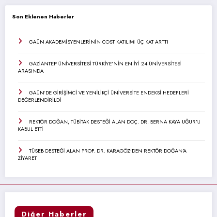
Son Eklenen Haberler
GAÜN AKADEMİSYENLERİNİN COST KATILIMI ÜÇ KAT ARTTI
GAZİANTEP ÜNİVERSİTESİ TÜRKİYE’NİN EN İYİ 24 ÜNİVERSİTESİ
ARASINDA
GAÜN’DE GİRİŞİMCİ VE YENİLİKÇİ ÜNİVERSİTE ENDEKSİ HEDEFLERİ
DEĞERLENDİRİLDİ
REKTÖR DOĞAN, TÜBİTAK DESTEĞİ ALAN DOÇ. DR. BERNA KAYA UĞUR’U
KABUL ETTİ
TÜSEB DESTEĞİ ALAN PROF. DR. KARAGÖZ’DEN REKTÖR DOĞAN’A
ZİYARET
Diğer Haberler