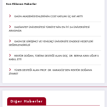
Son Eklenen Haberler
GAÜN AKADEMİSYENLERİNİN COST KATILIMI ÜÇ KAT ARTTI
GAZİANTEP ÜNİVERSİTESİ TÜRKİYE’NİN EN İYİ 24 ÜNİVERSİTESİ
ARASINDA
GAÜN’DE GİRİŞİMCİ VE YENİLİKÇİ ÜNİVERSİTE ENDEKSİ HEDEFLERİ
DEĞERLENDİRİLDİ
REKTÖR DOĞAN, TÜBİTAK DESTEĞİ ALAN DOÇ. DR. BERNA KAYA UĞUR’U
KABUL ETTİ
TÜSEB DESTEĞİ ALAN PROF. DR. KARAGÖZ’DEN REKTÖR DOĞAN’A
ZİYARET
Diğer Haberler