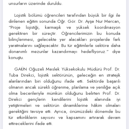
unsurların üzerinde duruldu.
Lojistik bölümü öğrencileri tarafından büyük bir ilgi ile
dinlenen eğitim sonunda Öğr. Gör. Dr. Ayşe Nur Mercan,
“Proje lojistiği, karmaşık ve yüksek koordinasyon
gerektiren bir süreçtir. Öğrencilerimizin bu konuda
bilinçlenmesi, gelecekte yer alacakları projelerde fark
yaratmalarını sağlayacaktır. Bu tür eğitimlerle sektöre daha
donanımlı mezunlar kazandırmayı hedefliyoruz.” diye
konuştu.
GAÜN Oğuzeli Meslek Yüksekokulu Müdürü Prof. Dr.
Tuba Direkci, lojistik sektörünün, geleceğin en stratejik
alanlarından biri olduğunu ifade etti. Sektörde başarılı
olmanın ancak sürekli öğrenme, planlama ve yeniliğe açık
olma becerileriyle mümkün olduğunu belirten Prof. Dr.
Direkci gençlerin kendilerini lojistik alanında iyi
yetiştirmeleri ve sektörün dinamiklerine hâkim olmaları
gerektiğini tavsiye etti. Ayrıca, önümüzdeki dönemde bu
tür etkinliklerin sayısını ve kapsamını artırarak devam
ettireceklerini ifade etti.