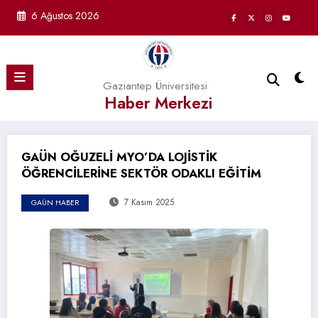
İçeriğe
6 Ağustos 2026
atla
Gaziantep Üniversitesi
Haber Merkezi
GAÜN OĞUZELİ MYO’DA LOJİSTİK
ÖĞRENCİLERİNE SEKTÖR ODAKLI EĞİTİM
7 Kasım 2025
GAÜN HABER