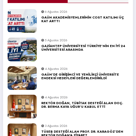
6 Ağustos 2026
GAÜN AKADEMİSYENLERİNİN COST KATILIMI ÜÇ
KAT ARTTI
5 Ağustos 2026
GAZİANTEP ÜNİVERSİTESİ TÜRKİYE’NİN EN İYİ 24
ÜNİVERSİTESİ ARASINDA
4 Ağustos 2026
GAÜN’DE GİRİŞİMCİ VE YENİLİKÇİ ÜNİVERSİTE
ENDEKSİ HEDEFLERİ DEĞERLENDİRİLDİ
4 Ağustos 2026
REKTÖR DOĞAN, TÜBİTAK DESTEĞİ ALAN DOÇ.
DR. BERNA KAYA UĞUR’U KABUL ETTİ
3 Ağustos 2026
TÜSEB DESTEĞİ ALAN PROF. DR. KARAGÖZ’DEN
REKTÖR DOĞAN’A ZİYARET