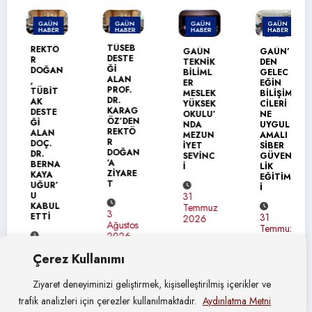
GAÜN
GAÜN
GAÜN
GAÜN
HABER
HABER
HABER
HABER
TÜSEB
REKTÖ
GAÜN
GAÜN’
DESTE
R
TEKNİK
DEN
Ğİ
DOĞAN
BİLİML
GELEC
ALAN
,
ER
EĞİN
PROF.
TÜBİT
MESLEK
BİLİŞİM
DR.
AK
YÜKSEK
CİLERİ
KARAG
DESTE
OKULU’
NE
ÖZ’DEN
Ğİ
NDA
UYGUL
REKTÖ
ALAN
MEZUN
AMALI
R
DOÇ.
İYET
SİBER
DOĞAN
DR.
SEVİNC
GÜVEN
’A
BERNA
İ
LİK
ZİYARE
KAYA
EĞİTİM
T
UĞUR’
İ
U
31
KABUL
Temmuz
3
ETTİ
31
2026
Ağustos
Temmuz
2026
2026
4
Çerez Kullanımı
Ağustos
2026
Ziyaret deneyiminizi geliştirmek, kişiselleştirilmiş içerikler ve
trafik analizleri için çerezler kullanılmaktadır.
Aydınlatma Metni