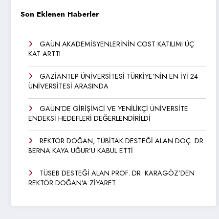
Son Eklenen Haberler
GAÜN AKADEMİSYENLERİNİN COST KATILIMI ÜÇ
KAT ARTTI
GAZİANTEP ÜNİVERSİTESİ TÜRKİYE’NİN EN İYİ 24
ÜNİVERSİTESİ ARASINDA
GAÜN’DE GİRİŞİMCİ VE YENİLİKÇİ ÜNİVERSİTE
ENDEKSİ HEDEFLERİ DEĞERLENDİRİLDİ
REKTÖR DOĞAN, TÜBİTAK DESTEĞİ ALAN DOÇ. DR.
BERNA KAYA UĞUR’U KABUL ETTİ
TÜSEB DESTEĞİ ALAN PROF. DR. KARAGÖZ’DEN
REKTÖR DOĞAN’A ZİYARET