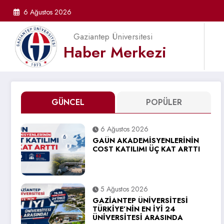
İçeriğe
6 Ağustos 2026
atla
Gaziantep Üniversitesi
Haber Merkezi
GÜNCEL
POPÜLER
6 Ağustos 2026
GAÜN AKADEMİSYENLERİNİN
COST KATILIMI ÜÇ KAT ARTTI
5 Ağustos 2026
GAZİANTEP ÜNİVERSİTESİ
TÜRKİYE’NİN EN İYİ 24
ÜNİVERSİTESİ ARASINDA