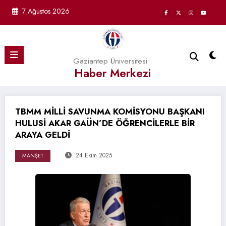
İçeriğe
7 Ağustos 2026
atla
Gaziantep Üniversitesi
Haber Merkezi
TBMM MİLLİ SAVUNMA KOMİSYONU BAŞKANI
HULUSİ AKAR GAÜN’DE ÖĞRENCİLERLE BİR
ARAYA GELDİ
24 Ekim 2025
MANŞET