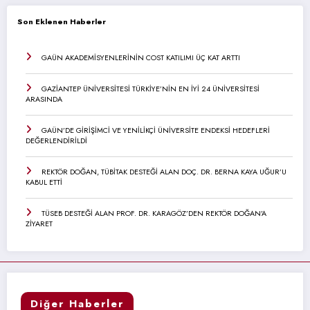
Son Eklenen Haberler
GAÜN AKADEMİSYENLERİNİN COST KATILIMI ÜÇ KAT ARTTI
GAZİANTEP ÜNİVERSİTESİ TÜRKİYE’NİN EN İYİ 24 ÜNİVERSİTESİ
ARASINDA
GAÜN’DE GİRİŞİMCİ VE YENİLİKÇİ ÜNİVERSİTE ENDEKSİ HEDEFLERİ
DEĞERLENDİRİLDİ
REKTÖR DOĞAN, TÜBİTAK DESTEĞİ ALAN DOÇ. DR. BERNA KAYA UĞUR’U
KABUL ETTİ
TÜSEB DESTEĞİ ALAN PROF. DR. KARAGÖZ’DEN REKTÖR DOĞAN’A
ZİYARET
Diğer Haberler