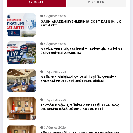
GÜNCEL
POPÜLER
6 Ağustos 2026
GAÜN AKADEMİSYENLERİNİN COST KATILIMI ÜÇ
KAT ARTTI
5 Ağustos 2026
GAZİANTEP ÜNİVERSİTESİ TÜRKİYE’NİN EN İYİ 24
ÜNİVERSİTESİ ARASINDA
4 Ağustos 2026
GAÜN’DE GİRİŞİMCİ VE YENİLİKÇİ ÜNİVERSİTE
ENDEKSİ HEDEFLERİ DEĞERLENDİRİLDİ
4 Ağustos 2026
REKTÖR DOĞAN, TÜBİTAK DESTEĞİ ALAN DOÇ.
DR. BERNA KAYA UĞUR’U KABUL ETTİ
3 Ağustos 2026
TÜSEB DESTEĞİ ALAN PROF. DR. KARAGÖZ’DEN