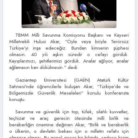
TBMM Milli Savunma Komisyonu Başkanı ve Kayseri
Milletvekili Hulusi Akar, “Öyle veya böyle Terörsüz
Türkiye’yi inşa edeceğiz. Bundan kimsenin şüphesi
olmasın. 40 yılı aşkın süredir o cefayı gördük.
Kayıplarımızı, şehitlerimizi gördük. Analar ağlıyor, analar
ağlamasın kan dökülmesin.” dedi.
Gaziantep Üniversitesi (GAÜN) Atatürk Kültür
Sahnesi’nde öğrencilerle buluşan Akar, “Türkiye’de ve
Bölgemizde Güvenlik Meseleleri” konulu konferansta
konuştu.
Savunma ve güvenlik için top, tüfek, silahlı kuvvetler,
teçhizat ve araç gerecin ötesinde milli birlik ve
beraberliğin önemine değinen Akar, “Birlik ve beraberlik
o ülkenin, o devletin bekası için o milletin refahı için
olmazsa olmazı. Bu genel geçer bir bilgidir, sadece bizim