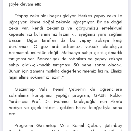
şöyle devam etti:
“Yapay zeka aldı başını gidiyor. Herkes yapay zeka ile
uğraşıyor, kimse doğal zekayla uğraşmıyor. Bir de doğal
zeka var, kendi zekamızı ve görgümüzü entelektüel
kapasitemizi kullanmamız lazım ki, ayağımız yere sağlam
bassın. Diğer taraftan da bu yapay zekaya karşı
durulamaz. O göz ardı edilemez, yüksek teknolojiye
bakmamak mümkün değil. Matbaaya sahip çıktık-çıkmadık
tartışması var. Benzer şekilde robotlara ve yapay zekaya
sahip çıktık-çıkmadık tartışması 50 sene sonra olacak.
Bunun için zamanı mutlaka değerlendirmemiz lazım. Elimizi
taşın altına sokmamız lazım.”
Gaziantep Valisi Kemal Çeber’in de öğrencilere
selamlama konuşması yaptığı program, GAÜN Rektör
Yardımcısı Prof. Dr. Mehmet Tarakçıoğlu’ nun Akar’a
hediye ve çiçek takdimi, çekilen hatıra fotoğrafıyla sona
erdi.
Programa Gaziantep Valisi Kemal Çeber, Şahinbey