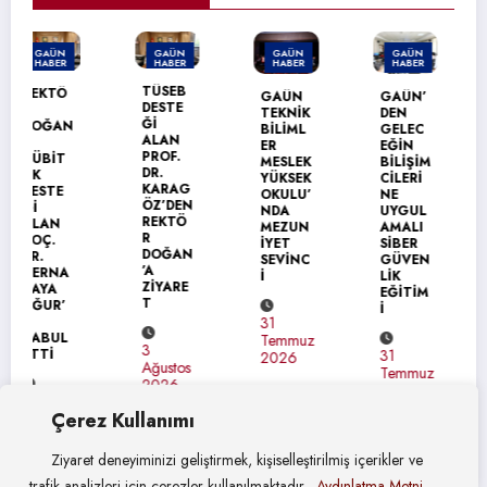
GAÜN
GAÜN
GAÜN
GAÜN
HABER
HABER
HABER
HABER
GAÜN’
TÜSEB
GAÜN
GAÜN’
DEN
DESTE
TEKNİK
DEN
ÜRDÜN
Ğİ
BİLİML
GELEC
ÜNİVER
ALAN
ER
EĞİN
SİTESİ
PROF.
MESLEK
BİLİŞİM
NE
DR.
YÜKSEK
CİLERİ
ERASM
KARAG
OKULU’
NE
US+
ÖZ’DEN
NDA
UYGUL
ZİYARE
REKTÖ
MEZUN
AMALI
Tİ
R
İYET
SİBER
DOĞAN
SEVİNC
GÜVEN
’A
İ
LİK
31
ZİYARE
EĞİTİM
Temmuz
T
İ
2026
31
Temmuz
3
31
2026
Ağustos
Temmuz
2026
2026
Çerez Kullanımı
Ziyaret deneyiminizi geliştirmek, kişiselleştirilmiş içerikler ve
trafik analizleri için çerezler kullanılmaktadır.
Aydınlatma Metni