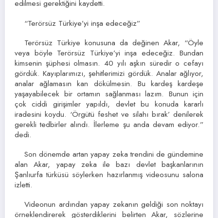
edilmesi gerektiğini kaydetti.
“Terörsüz Türkiye’yi inşa edeceğiz”
Terörsüz Türkiye konusuna da değinen Akar, “Öyle
veya böyle Terörsüz Türkiye’yi inşa edeceğiz. Bundan
kimsenin şüphesi olmasın. 40 yılı aşkın süredir o cefayı
gördük. Kayıplarımızı, şehitlerimizi gördük. Analar ağlıyor,
analar ağlamasın kan dökülmesin. Bu kardeş kardeşe
yaşayabilecek bir ortamın sağlanması lazım. Bunun için
çok ciddi girişimler yapıldı, devlet bu konuda kararlı
iradesini koydu. ‘Örgütü feshet ve silahı bırak’ denilerek
gerekli tedbirler alındı. İlerleme şu anda devam ediyor.”
dedi.
Son dönemde artan yapay zeka trendini de gündemine
alan Akar, yapay zeka ile bazı devlet başkanlarının
Şanlıurfa türküsü söylerken hazırlanmış videosunu salona
izletti.
Videonun ardından yapay zekanın geldiği son noktayı
örneklendirerek gösterdiklerini belirten Akar, sözlerine