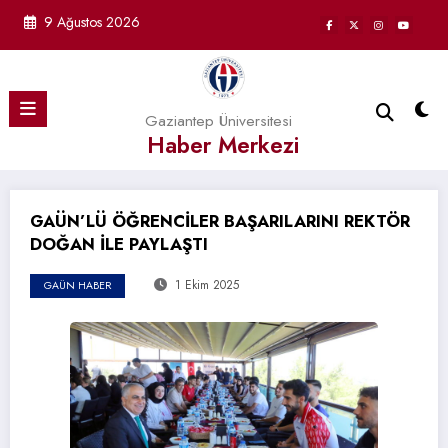
İçeriğe
9 Ağustos 2026
atla
Gaziantep Üniversitesi
Haber Merkezi
GAÜN’LÜ ÖĞRENCİLER BAŞARILARINI REKTÖR
DOĞAN İLE PAYLAŞTI
1 Ekim 2025
GAÜN HABER