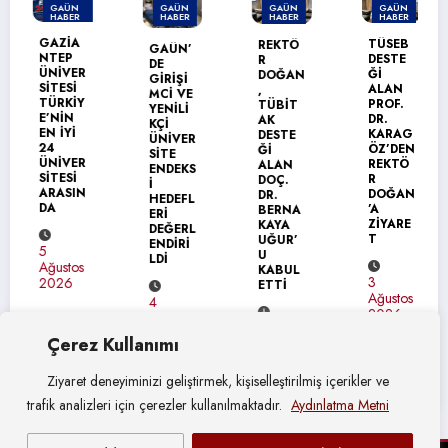
GAÜN
GAÜN
GAÜN
GAÜN
HABER
HABER
HABER
HABER
MANŞET
GAZİA
TÜSEB
REKTÖ
GAÜN’
NTEP
DESTE
R
DE
ÜNİVER
Ğİ
DOĞAN
GİRİŞİ
SİTESİ
ALAN
,
MCİ VE
TÜRKİY
PROF.
TÜBİT
YENİLİ
E’NİN
DR.
AK
KÇİ
EN İYİ
KARAG
DESTE
ÜNİVER
24
ÖZ’DEN
Ğİ
SİTE
ÜNİVER
REKTÖ
ALAN
ENDEKS
SİTESİ
R
DOÇ.
İ
ARASIN
DOĞAN
DR.
HEDEFL
DA
’A
BERNA
ERİ
ZİYARE
KAYA
DEĞERL
T
UĞUR’
ENDİRİ
5
U
LDİ
Ağustos
KABUL
3
2026
ETTİ
Ağustos
4
2026
Ağustos
4
2026
Çerez Kullanımı
Ağustos
2026
Ziyaret deneyiminizi geliştirmek, kişiselleştirilmiş içerikler ve
trafik analizleri için çerezler kullanılmaktadır.
Aydınlatma Metni