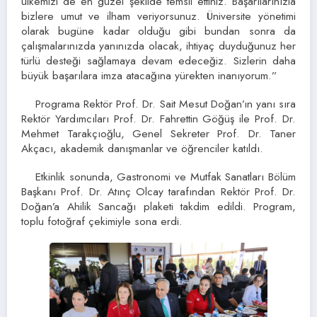
ülkemizi de en güzel şekilde temsil ettiniz. Başarılarınızla
bizlere umut ve ilham veriyorsunuz. Üniversite yönetimi
olarak bugüne kadar olduğu gibi bundan sonra da
çalışmalarınızda yanınızda olacak, ihtiyaç duyduğunuz her
türlü desteği sağlamaya devam edeceğiz. Sizlerin daha
büyük başarılara imza atacağına yürekten inanıyorum.”
Programa Rektör Prof. Dr. Sait Mesut Doğan’ın yanı sıra
Rektör Yardımcıları Prof. Dr. Fahrettin Göğüş ile Prof. Dr.
Mehmet Tarakçıoğlu, Genel Sekreter Prof. Dr. Taner
Akçacı, akademik danışmanlar ve öğrenciler katıldı.
Etkinlik sonunda, Gastronomi ve Mutfak Sanatları Bölüm
Başkanı Prof. Dr. Atınç Olcay tarafından Rektör Prof. Dr.
Doğan’a Ahilik Sancağı plaketi takdim edildi. Program,
toplu fotoğraf çekimiyle sona erdi.