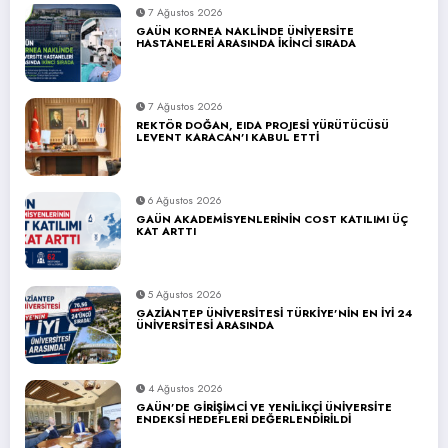
7 Ağustos 2026
GAÜN KORNEA NAKLİNDE ÜNİVERSİTE
HASTANELERİ ARASINDA İKİNCİ SIRADA
7 Ağustos 2026
REKTÖR DOĞAN, EIDA PROJESİ YÜRÜTÜCÜSÜ
LEVENT KARACAN’I KABUL ETTİ
6 Ağustos 2026
GAÜN AKADEMİSYENLERİNİN COST KATILIMI ÜÇ
KAT ARTTI
5 Ağustos 2026
GAZİANTEP ÜNİVERSİTESİ TÜRKİYE’NİN EN İYİ 24
ÜNİVERSİTESİ ARASINDA
4 Ağustos 2026
GAÜN’DE GİRİŞİMCİ VE YENİLİKÇİ ÜNİVERSİTE
ENDEKSİ HEDEFLERİ DEĞERLENDİRİLDİ