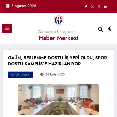
İçeriğe
8 Ağustos 2026
atla
Gaziantep Üniversitesi
Haber Merkezi
GAÜN, BESLENME DOSTU İŞ YERİ OLDU, SPOR
DOSTU KAMPÜS’E HAZIRLANIYOR
18 Eylül 2025
GAÜN HABER