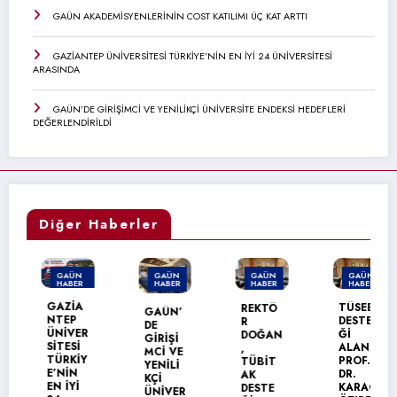
GAÜN AKADEMİSYENLERİNİN COST KATILIMI ÜÇ KAT ARTTI
GAZİANTEP ÜNİVERSİTESİ TÜRKİYE’NİN EN İYİ 24 ÜNİVERSİTESİ
ARASINDA
GAÜN’DE GİRİŞİMCİ VE YENİLİKÇİ ÜNİVERSİTE ENDEKSİ HEDEFLERİ
DEĞERLENDİRİLDİ
Diğer Haberler
GAÜN
GAÜN
GAÜN
GAÜN
HABER
HABER
HABER
HABER
MANŞET
GAZİA
TÜSEB
REKTÖ
GAÜN’
NTEP
DESTE
R
DE
ÜNİVER
Ğİ
DOĞAN
GİRİŞİ
SİTESİ
ALAN
,
MCİ VE
TÜRKİY
PROF.
TÜBİT
YENİLİ
E’NİN
DR.
AK
KÇİ
EN İYİ
KARAG
DESTE
ÜNİVER