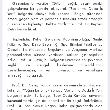
Gaziantep Üniversitesi (GAÜN), sağlıklı yaşam odaklı
çalışmalarına bir yenisini ekleyerek “Beslenme Dostu İş
Yeri” belgesini almaya hak kazandı
.
Belge sürecinde
emeği geçen birim ve personele teşekkür etmek amacıyla
düzenlenen toplantıya, Rektör Yardımcısı Prof. Dr. Bayram
Çetin başkanlık etti.
Toplantıda; Kalite Geliştirme Koordinatörlüğü, Sağlık
Kültür ve Spor Daire Başkanlığı, Spor Bilimleri Fakültesi ve
Obezite ile Mücadele Uygulama ve Araştırma Merkezi
personellerine sürece verdikleri katkılar için teşekkür
edildi. Prof. Dr. Çetin, bu belgenin üniversite çalışanlarının
sağlıklı ve dengeli beslenme alışkanlıklarını
destekleyeceğini, iş yeri motivasyonu ve verimliliğini
artıracağını vurguladı.
Prof. Dr. Çetin, konuşmasının devamında şu ifadeleri
kullandı: “Yoğun bir emek sonucu ‘Beslenme Dostu İş Yeri’
belgesini aldık. Bu belge, ‘Spor Dostu Kampüs’ unvanını
kazanabilmemiz için de önemli bir ön koşul. Rektörümüz
Prof. Dr. Sait Mesut Doğan, kalite çalışmalarında elde