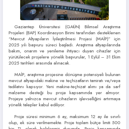
Gaziantep Üniversitesi (GAÜN) Bilimsel Araştırma
Projeleri (BAP) Koordinasyon Birimi tarafından desteklenen
“Mevcut Altyapıların İyileştirilmesi Projesi (MAİP)” için
2025 yılı başvuru süreci başladı. Araştırma altyapılarında
bakım, onarım ve yenileme ihtiyacı duyan cihazlar için
yürütülecek projelere yönelik başvurular, 1 Eylül – 31 Ekim
2025 tarihleri arasında alınacak.
MAİP, araştırma projesine dönüşme potansiyeli bulunan
mevcut altyapıdaki makine ve teçhizatların tamiratı ve/veya
tadilatını kapsıyor. Yeni makine-teçhizat alımı ya da sarf
malzeme desteği bu proje kapsamında yer almıyor.
Projeye yalnızca mevcut cihazların işlevselliğini artırmaya
yönelik talepler kabul ediliyor.
Proje süresi minimum 6 ay, maksimum 12 ay ile sınırlı
olup, ek süre verilmemekte. Proje toplam bütçe limiti 500
bin TL olarak belirlenmiş durumda. Proje kapsamında