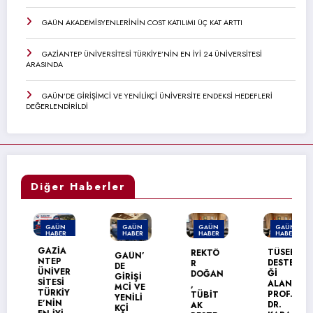
GAÜN AKADEMİSYENLERİNİN COST KATILIMI ÜÇ KAT ARTTI
GAZİANTEP ÜNİVERSİTESİ TÜRKİYE’NİN EN İYİ 24 ÜNİVERSİTESİ
ARASINDA
GAÜN’DE GİRİŞİMCİ VE YENİLİKÇİ ÜNİVERSİTE ENDEKSİ HEDEFLERİ
DEĞERLENDİRİLDİ
Diğer Haberler
GAÜN
GAÜN
GAÜN
GAÜN
HABER
HABER
HABER
HABER
MANŞET
GAZİA
TÜSEB
REKTÖ
GAÜN’
NTEP
DESTE
R
DE
ÜNİVER
Ğİ
DOĞAN
GİRİŞİ
SİTESİ
ALAN
,
MCİ VE
TÜRKİY
PROF.
TÜBİT
YENİLİ
E’NİN
DR.
AK
KÇİ