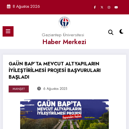
İçeriğe
8 Ağustos 2026
atla
Gaziantep Üniversitesi
Haber Merkezi
GAÜN BAP’TA MEVCUT ALTYAPILARIN
İYİLEŞTİRİLMESİ PROJESİ BAŞVURULARI
BAŞLADI
6 Ağustos 2025
MANŞET