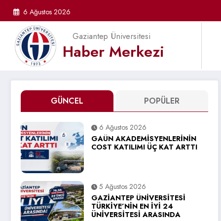
İçeriğe
6 Ağustos 2026
atla
Gaziantep Üniversitesi
Haber Merkezi
GÜNCEL
POPÜLER
6 Ağustos 2026
GAÜN AKADEMİSYENLERİNİN
COST KATILIMI ÜÇ KAT ARTTI
5 Ağustos 2026
GAZİANTEP ÜNİVERSİTESİ
TÜRKİYE’NİN EN İYİ 24
ÜNİVERSİTESİ ARASINDA