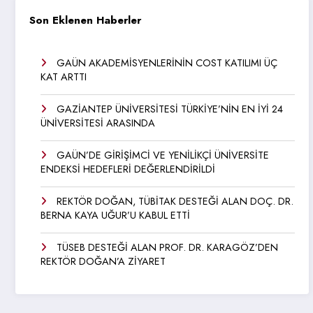
Son Eklenen Haberler
GAÜN AKADEMİSYENLERİNİN COST KATILIMI ÜÇ
KAT ARTTI
GAZİANTEP ÜNİVERSİTESİ TÜRKİYE’NİN EN İYİ 24
ÜNİVERSİTESİ ARASINDA
GAÜN’DE GİRİŞİMCİ VE YENİLİKÇİ ÜNİVERSİTE
ENDEKSİ HEDEFLERİ DEĞERLENDİRİLDİ
REKTÖR DOĞAN, TÜBİTAK DESTEĞİ ALAN DOÇ. DR.
BERNA KAYA UĞUR’U KABUL ETTİ
TÜSEB DESTEĞİ ALAN PROF. DR. KARAGÖZ’DEN
REKTÖR DOĞAN’A ZİYARET