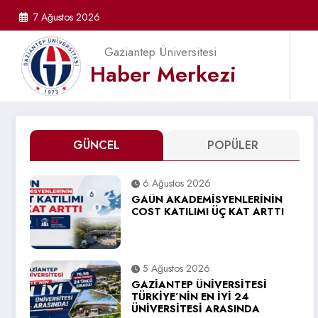
İçeriğe
7 Ağustos 2026
atla
Gaziantep Üniversitesi
Haber Merkezi
GÜNCEL
POPÜLER
6 Ağustos 2026
GAÜN AKADEMİSYENLERİNİN
COST KATILIMI ÜÇ KAT ARTTI
5 Ağustos 2026
GAZİANTEP ÜNİVERSİTESİ
TÜRKİYE’NİN EN İYİ 24
ÜNİVERSİTESİ ARASINDA