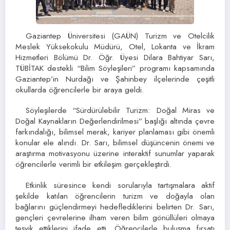
Gaziantep Üniversitesi (GAÜN) Turizm ve Otelcilik
Meslek Yüksekokulu Müdürü, Otel, Lokanta ve İkram
Hizmetleri Bölümü Dr. Öğr. Üyesi Dilara Bahtiyar Sarı,
TÜBİTAK destekli “Bilim Söyleşileri” programı kapsamında
Gaziantep’in Nurdağı ve Şahinbey ilçelerinde çeşitli
okullarda öğrencilerle bir araya geldi.
Söyleşilerde “Sürdürülebilir Turizm: Doğal Miras ve
Doğal Kaynakların Değerlendirilmesi” başlığı altında çevre
farkındalığı, bilimsel merak, kariyer planlaması gibi önemli
konular ele alındı. Dr. Sarı, bilimsel düşüncenin önemi ve
araştırma motivasyonu üzerine interaktif sunumlar yaparak
öğrencilerle verimli bir etkileşim gerçekleştirdi.
Etkinlik süresince kendi sorularıyla tartışmalara aktif
şekilde katılan öğrencilerin turizm ve doğayla olan
bağlarını güçlendirmeyi hedeflediklerini belirten Dr. Sarı,
gençleri çevrelerine ilham veren bilim gönüllüleri olmaya
teşvik ettiklerini ifade etti. Öğrencilerle buluşma fırsatı