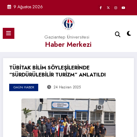
İçeriğe
9 Ağustos 2026
atla
Gaziantep Üniversitesi
Haber Merkezi
TÜBİTAK BİLİM SÖYLEŞİLERİNDE
“SÜRDÜRÜLEBİLİR TURİZM” ANLATILDI
24 Haziran 2025
GAÜN HABER