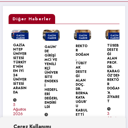
Diğer Haberler
GAÜN
GAÜN
GAÜN
GAÜN
HABER
HABER
HABER
HABER
MANŞET
GAZİA
TÜSEB
REKTÖ
GAÜN’
NTEP
DESTE
R
DE
ÜNİVER
Ğİ
DOĞAN
GİRİŞİ
SİTESİ
ALAN
,
MCİ VE
TÜRKİY
PROF.
TÜBİT
YENİLİ
E’NİN
DR.
AK
KÇİ
EN İYİ
KARAG
DESTE
ÜNİVER
24
ÖZ’DEN
Ğİ
SİTE
ÜNİVER
REKTÖ
ALAN
ENDEKS
SİTESİ
R
DOÇ.
İ
ARASIN
DOĞAN
DR.
HEDEFL
DA
’A
BERNA
ERİ
ZİYARE
KAYA
DEĞERL
T
UĞUR’
ENDİRİ
5
U
LDİ
Ağustos
KABUL
3
2026
ETTİ
Ağustos
4
2026
Ağustos
Çerez Kullanımı
4