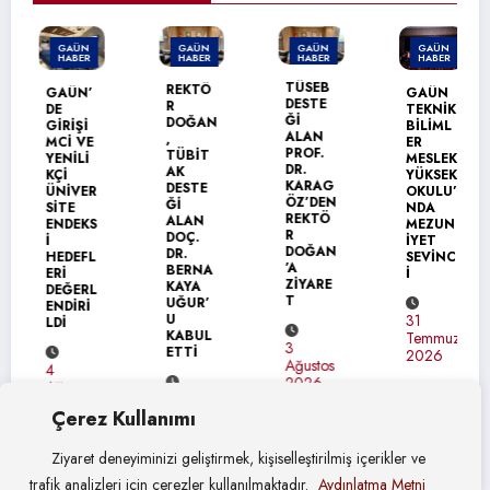
GAÜN
GAÜN
GAÜN
GAÜN
HABER
HABER
HABER
HABER
TÜSEB
REKTÖ
GAÜN’
GAÜN
DESTE
R
DE
TEKNİK
Ğİ
DOĞAN
GİRİŞİ
BİLİML
ALAN
,
MCİ VE
ER
PROF.
TÜBİT
YENİLİ
MESLEK
DR.
AK
KÇİ
YÜKSEK
KARAG
DESTE
ÜNİVER
OKULU’
ÖZ’DEN
Ğİ
SİTE
NDA
REKTÖ
ALAN
ENDEKS
MEZUN
R
DOÇ.
İ
İYET
DOĞAN
DR.
HEDEFL
SEVİNC
’A
BERNA
ERİ
İ
ZİYARE
KAYA
DEĞERL
T
UĞUR’
ENDİRİ
U
31
LDİ
KABUL
Temmuz
3
ETTİ
2026
Ağustos
4
2026
Ağustos
4
2026
Çerez Kullanımı
Ağustos
2026
Ziyaret deneyiminizi geliştirmek, kişiselleştirilmiş içerikler ve
trafik analizleri için çerezler kullanılmaktadır.
Aydınlatma Metni