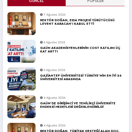
GÜNCEL
POPÜLER
7 Ağustos 2026
REKTÖR DOĞAN, EIDA PROJESİ YÜRÜTÜCÜSÜ
LEVENT KARACAN’I KABUL ETTİ
6 Ağustos 2026
GAÜN AKADEMİSYENLERİNİN COST KATILIMI ÜÇ
KAT ARTTI
5 Ağustos 2026
GAZİANTEP ÜNİVERSİTESİ TÜRKİYE’NİN EN İYİ 24
ÜNİVERSİTESİ ARASINDA
4 Ağustos 2026
GAÜN’DE GİRİŞİMCİ VE YENİLİKÇİ ÜNİVERSİTE
ENDEKSİ HEDEFLERİ DEĞERLENDİRİLDİ
4 Ağustos 2026
REKTÖR DOĞAN, TÜBİTAK DESTEĞİ ALAN DOÇ.