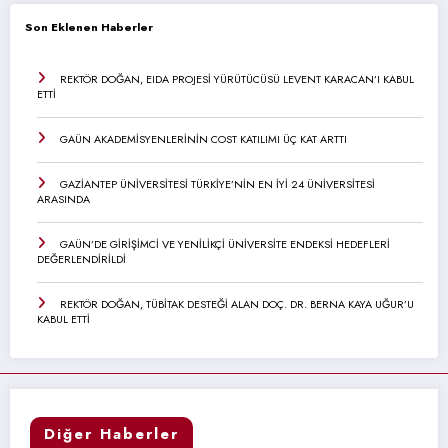
Son Eklenen Haberler
REKTÖR DOĞAN, EIDA PROJESİ YÜRÜTÜCÜSÜ LEVENT KARACAN’I KABUL
ETTİ
GAÜN AKADEMİSYENLERİNİN COST KATILIMI ÜÇ KAT ARTTI
GAZİANTEP ÜNİVERSİTESİ TÜRKİYE’NİN EN İYİ 24 ÜNİVERSİTESİ
ARASINDA
GAÜN’DE GİRİŞİMCİ VE YENİLİKÇİ ÜNİVERSİTE ENDEKSİ HEDEFLERİ
DEĞERLENDİRİLDİ
REKTÖR DOĞAN, TÜBİTAK DESTEĞİ ALAN DOÇ. DR. BERNA KAYA UĞUR’U
KABUL ETTİ
Diğer Haberler