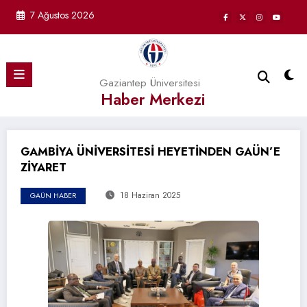
İçeriğe
7 Ağustos 2026
atla
Gaziantep Üniversitesi
Haber Merkezi
GAMBİYA ÜNİVERSİTESİ HEYETİNDEN GAÜN’E
ZİYARET
18 Haziran 2025
GAÜN HABER