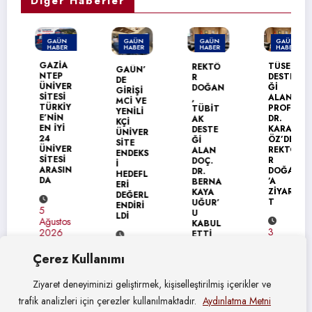
Diğer Haberler
GAÜN
GAÜN
GAÜN
GAÜN
HABER
HABER
HABER
HABER
MANŞET
GAZİA
TÜSEB
REKTÖ
GAÜN’
NTEP
DESTE
R
DE
ÜNİVER
Ğİ
DOĞAN
GİRİŞİ
SİTESİ
ALAN
,
MCİ VE
TÜRKİY
PROF.
TÜBİT
YENİLİ
E’NİN
DR.
AK
KÇİ
EN İYİ
KARAG
DESTE
ÜNİVER
24
ÖZ’DEN
Ğİ
SİTE
ÜNİVER
REKTÖ
ALAN
ENDEKS
SİTESİ
R
DOÇ.
İ
ARASIN
DOĞAN
DR.
HEDEFL
DA
’A
BERNA
ERİ
ZİYARE
KAYA
DEĞERL
T
UĞUR’
ENDİRİ
5
U
LDİ
Ağustos
KABUL
3
2026
ETTİ
Ağustos
4
2026
Ağustos
Çerez Kullanımı
4
2026
Ağustos
Ziyaret deneyiminizi geliştirmek, kişiselleştirilmiş içerikler ve
2026
trafik analizleri için çerezler kullanılmaktadır.
Aydınlatma Metni