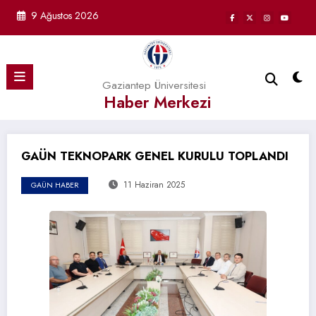
İçeriğe
9 Ağustos 2026
atla
Gaziantep Üniversitesi
Haber Merkezi
GAÜN TEKNOPARK GENEL KURULU TOPLANDI
11 Haziran 2025
GAÜN HABER