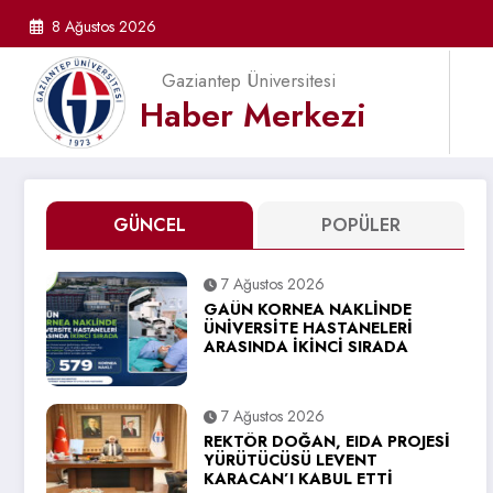
İçeriğe
8 Ağustos 2026
atla
Gaziantep Üniversitesi
Haber Merkezi
GÜNCEL
POPÜLER
7 Ağustos 2026
GAÜN KORNEA NAKLİNDE
ÜNİVERSİTE HASTANELERİ
ARASINDA İKİNCİ SIRADA
7 Ağustos 2026
REKTÖR DOĞAN, EIDA PROJESİ
YÜRÜTÜCÜSÜ LEVENT
KARACAN’I KABUL ETTİ