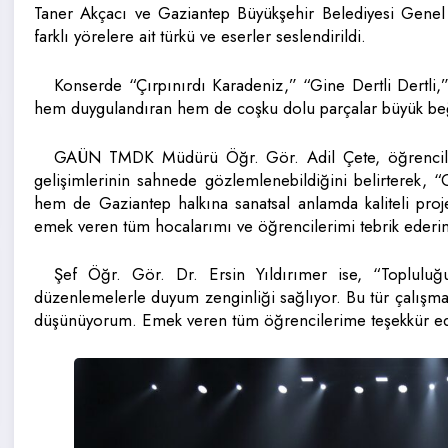
Taner Akçacı ve Gaziantep Büyükşehir Belediyesi Genel Se
farklı yörelere ait türkü ve eserler seslendirildi.
Konserde “Çırpınırdı Karadeniz,” “Gine Dertli Dertli
hem duygulandıran hem de coşku dolu parçalar büyük beğ
GAÜN TMDK Müdürü Öğr. Gör. Adil Çete, öğrencilerin
gelişimlerinin sahnede gözlemlenebildiğini belirterek, 
hem de Gaziantep halkına sanatsal anlamda kaliteli pro
emek veren tüm hocalarımı ve öğrencilerimi tebrik ederi
Şef Öğr. Gör. Dr. Ersin Yıldırımer ise, “Topluluğ
düzenlemelerle duyum zenginliği sağlıyor. Bu tür çalışma
düşünüyorum. Emek veren tüm öğrencilerime teşekkür eder