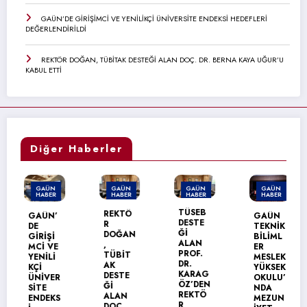
GAÜN’DE GİRİŞİMCİ VE YENİLİKÇİ ÜNİVERSİTE ENDEKSİ HEDEFLERİ
DEĞERLENDİRİLDİ
REKTÖR DOĞAN, TÜBİTAK DESTEĞİ ALAN DOÇ. DR. BERNA KAYA UĞUR’U
KABUL ETTİ
Diğer Haberler
GAÜN
GAÜN
GAÜN
GAÜN
HABER
HABER
HABER
HABER
TÜSEB
REKTÖ
GAÜN’
GAÜN
DESTE
R
DE
TEKNİK
Ğİ
DOĞAN
GİRİŞİ
BİLİML
ALAN
,
MCİ VE
ER
PROF.
TÜBİT
YENİLİ
MESLEK
DR.
AK
KÇİ
YÜKSEK
KARAG
DESTE
ÜNİVER
OKULU’
ÖZ’DEN
Ğİ
SİTE
NDA
REKTÖ
ALAN
ENDEKS
MEZUN
R
DOÇ.