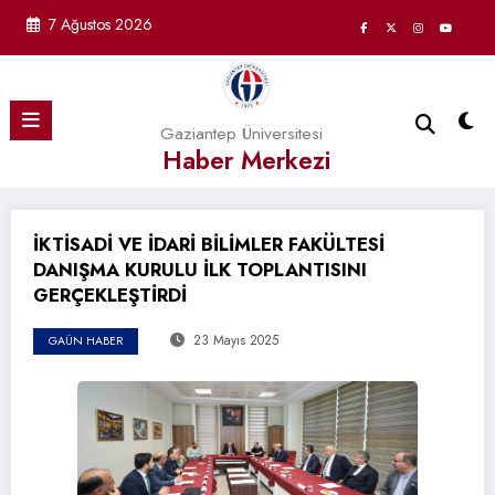
İçeriğe
7 Ağustos 2026
atla
Gaziantep Üniversitesi
Haber Merkezi
İKTİSADİ VE İDARİ BİLİMLER FAKÜLTESİ
DANIŞMA KURULU İLK TOPLANTISINI
GERÇEKLEŞTİRDİ
23 Mayıs 2025
GAÜN HABER