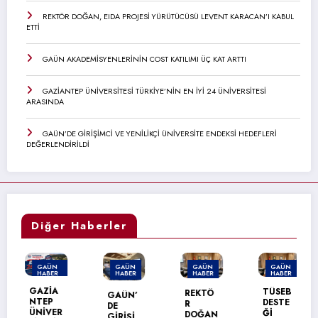
REKTÖR DOĞAN, EIDA PROJESİ YÜRÜTÜCÜSÜ LEVENT KARACAN’I KABUL
ETTİ
GAÜN AKADEMİSYENLERİNİN COST KATILIMI ÜÇ KAT ARTTI
GAZİANTEP ÜNİVERSİTESİ TÜRKİYE’NİN EN İYİ 24 ÜNİVERSİTESİ
ARASINDA
GAÜN’DE GİRİŞİMCİ VE YENİLİKÇİ ÜNİVERSİTE ENDEKSİ HEDEFLERİ
DEĞERLENDİRİLDİ
Diğer Haberler
GAÜN
GAÜN
GAÜN
GAÜN
HABER
HABER
HABER
HABER
MANŞET
GAZİA
TÜSEB
REKTÖ
GAÜN’
NTEP
DESTE
R
DE
ÜNİVER
Ğİ
DOĞAN
GİRİŞİ