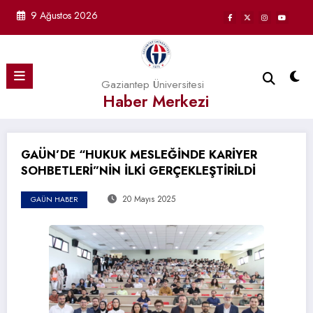
İçeriğe
9 Ağustos 2026
atla
Gaziantep Üniversitesi
Haber Merkezi
GAÜN’DE “HUKUK MESLEĞİNDE KARİYER
SOHBETLERİ”NİN İLKİ GERÇEKLEŞTİRİLDİ
20 Mayıs 2025
GAÜN HABER