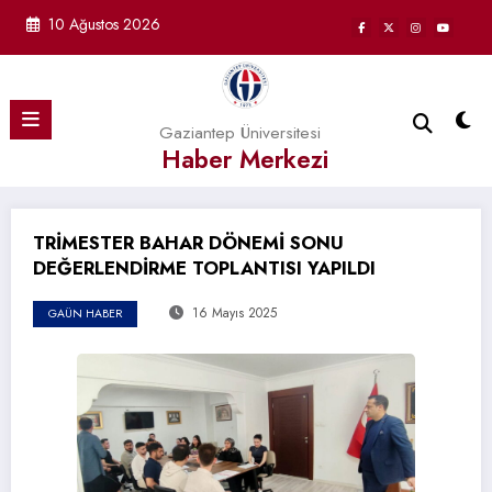
İçeriğe
10 Ağustos 2026
atla
Gaziantep Üniversitesi
Haber Merkezi
TRİMESTER BAHAR DÖNEMİ SONU
DEĞERLENDİRME TOPLANTISI YAPILDI
16 Mayıs 2025
GAÜN HABER