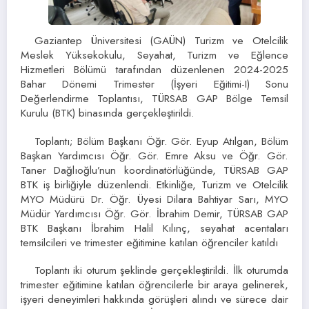
Gaziantep Üniversitesi (GAÜN) Turizm ve Otelcilik
Meslek Yüksekokulu, Seyahat, Turizm ve Eğlence
Hizmetleri Bölümü tarafından düzenlenen 2024-2025
Bahar Dönemi Trimester (İşyeri Eğitimi-I) Sonu
Değerlendirme Toplantısı, TÜRSAB GAP Bölge Temsil
Kurulu (BTK) binasında gerçekleştirildi.
Toplantı; Bölüm Başkanı Öğr. Gör. Eyup Atılgan, Bölüm
Başkan Yardımcısı Öğr. Gör. Emre Aksu ve Öğr. Gör.
Taner Dağlıoğlu’nun koordinatörlüğünde, TÜRSAB GAP
BTK iş birliğiyle düzenlendi. Etkinliğe, Turizm ve Otelcilik
MYO Müdürü Dr. Öğr. Üyesi Dilara Bahtiyar Sarı, MYO
Müdür Yardımcısı Öğr. Gör. İbrahim Demir, TÜRSAB GAP
BTK Başkanı İbrahim Halil Kılınç, seyahat acentaları
temsilcileri ve trimester eğitimine katılan öğrenciler katıldı
Toplantı iki oturum şeklinde gerçekleştirildi. İlk oturumda
trimester eğitimine katılan öğrencilerle bir araya gelinerek,
işyeri deneyimleri hakkında görüşleri alındı ve sürece dair