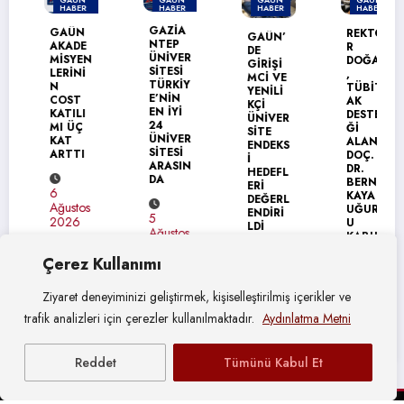
HABER
HABER
HABER
HABER
MANŞET
MANŞET
GAZİA
GAÜN
REKTÖ
GAÜN’
NTEP
AKADE
R
DE
ÜNİVER
MİSYEN
DOĞAN
GİRİŞİ
SİTESİ
LERİNİ
,
MCİ VE
TÜRKİY
N
TÜBİT
YENİLİ
E’NİN
COST
AK
KÇİ
EN İYİ
KATILI
DESTE
ÜNİVER
24
MI ÜÇ
Ğİ
SİTE
ÜNİVER
KAT
ALAN
ENDEKS
SİTESİ
ARTTI
DOÇ.
İ
ARASIN
DR.
HEDEFL
DA
BERNA
ERİ
6
KAYA
DEĞERL
Ağustos
UĞUR’
ENDİRİ
5
2026
U
LDİ
Ağustos
KABUL
2026
ETTİ
Çerez Kullanımı
4
Ağustos
4
2026
Ziyaret deneyiminizi geliştirmek, kişiselleştirilmiş içerikler ve
Ağustos
2026
trafik analizleri için çerezler kullanılmaktadır.
Aydınlatma Metni
Reddet
Tümünü Kabul Et