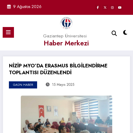
İçeriğe
9 Ağustos 2026
atla
Gaziantep Üniversitesi
Haber Merkezi
NİZİP MYO’DA ERASMUS BİLGİLENDİRME
TOPLANTISI DÜZENLENDİ
15 Mayıs 2025
GAÜN HABER