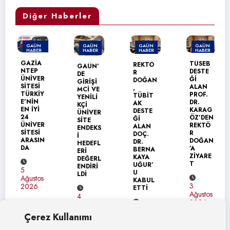
Diğer Haberler
GAÜN
GAÜN
GAÜN
GAÜN
HABER
HABER
HABER
HABER
MANŞET
GAZİA
TÜSEB
REKTÖ
GAÜN’
NTEP
DESTE
R
DE
ÜNİVER
Ğİ
DOĞAN
GİRİŞİ
SİTESİ
ALAN
,
MCİ VE
TÜRKİY
PROF.
TÜBİT
YENİLİ
E’NİN
DR.
AK
KÇİ
EN İYİ
KARAG
DESTE
ÜNİVER
24
ÖZ’DEN
Ğİ
SİTE
ÜNİVER
REKTÖ
ALAN
ENDEKS
SİTESİ
R
DOÇ.
İ
ARASIN
DOĞAN
DR.
HEDEFL
DA
’A
BERNA
ERİ
ZİYARE
KAYA
DEĞERL
T
UĞUR’
ENDİRİ
5
U
LDİ
Ağustos
KABUL
3
2026
ETTİ
Ağustos
4
2026
Ağustos
4
2026
Çerez Kullanımı
Ağustos
2026