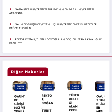
GAZİANTEP ÜNİVERSİTESİ TÜRKİYE’NİN EN İYİ 24 ÜNİVERSİTESİ
ARASINDA
GAÜN’DE GİRİŞİMCİ VE YENİLİKÇİ ÜNİVERSİTE ENDEKSİ HEDEFLERİ
DEĞERLENDİRİLDİ
REKTÖR DOĞAN, TÜBİTAK DESTEĞİ ALAN DOÇ. DR. BERNA KAYA UĞUR’U
KABUL ETTİ
Diğer Haberler
GAÜN
GAÜN
GAÜN
GAÜN
HABER
HABER
HABER
HABER
TÜSEB
REKTÖ
GAÜN’
GAÜN
DESTE
R
DE
TEKNİK
Ğİ
DOĞAN
GİRİŞİ
BİLİML
ALAN
,
MCİ VE
ER
PROF.
TÜBİT
YENİLİ
MESLEK