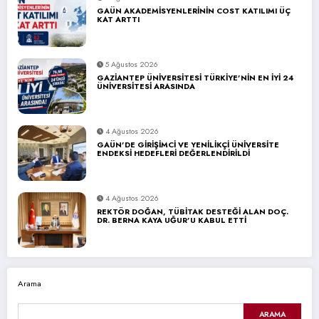
GAÜN AKADEMİSYENLERİNİN COST KATILIMI ÜÇ
KAT ARTTI
5 Ağustos 2026
GAZİANTEP ÜNİVERSİTESİ TÜRKİYE’NİN EN İYİ 24
ÜNİVERSİTESİ ARASINDA
4 Ağustos 2026
GAÜN’DE GİRİŞİMCİ VE YENİLİKÇİ ÜNİVERSİTE
ENDEKSİ HEDEFLERİ DEĞERLENDİRİLDİ
4 Ağustos 2026
REKTÖR DOĞAN, TÜBİTAK DESTEĞİ ALAN DOÇ.
DR. BERNA KAYA UĞUR’U KABUL ETTİ
Arama
ARAMA