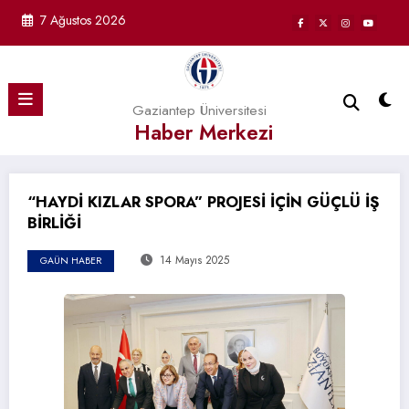
İçeriğe
7 Ağustos 2026
atla
Gaziantep Üniversitesi
Haber Merkezi
“HAYDİ KIZLAR SPORA” PROJESİ İÇİN GÜÇLÜ İŞ
BİRLİĞİ
14 Mayıs 2025
GAÜN HABER