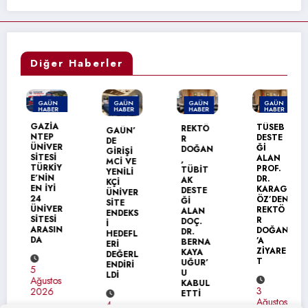
Diğer Haberler
GAÜN
GAÜN
GAÜN
GAÜN
HABER
HABER
HABER
HABER
MANŞET
GAZİA
TÜSEB
REKTÖ
GAÜN’
NTEP
DESTE
R
DE
ÜNİVER
Ğİ
DOĞAN
GİRİŞİ
SİTESİ
ALAN
,
MCİ VE
TÜRKİY
PROF.
TÜBİT
YENİLİ
E’NİN
DR.
AK
KÇİ
EN İYİ
KARAG
DESTE
ÜNİVER
24
ÖZ’DEN
Ğİ
SİTE
ÜNİVER
REKTÖ
ALAN
ENDEKS
SİTESİ
R
DOÇ.
İ
ARASIN
DOĞAN
DR.
HEDEFL
DA
’A
BERNA
ERİ
ZİYARE
KAYA
DEĞERL
T
UĞUR’
ENDİRİ
5
U
LDİ
Ağustos
KABUL
3
2026
ETTİ
Ağustos
4