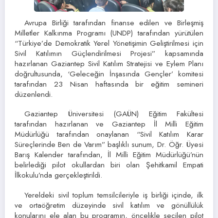
Avrupa Birliği tarafından finanse edilen ve Birleşmiş
Milletler Kalkınma Programı (UNDP) tarafından yürütülen
“Türkiye’de Demokratik Yerel Yönetişimin Geliştirilmesi için
Sivil Katılımın Güçlendirilmesi Projesi” kapsamında
hazırlanan Gaziantep Sivil Katılım Stratejisi ve Eylem Planı
doğrultusunda, ‘Geleceğin İnşasında Gençler’ komitesi
tarafından 23 Nisan haftasında bir eğitim semineri
düzenlendi.
Gaziantep Üniversitesi (GAÜN) Eğitim Fakültesi
tarafından hazırlanan ve Gaziantep İl Milli Eğitim
Müdürlüğü tarafından onaylanan “Sivil Katılım Karar
Süreçlerinde Ben de Varım” başlıklı sunum, Dr. Öğr. Üyesi
Barış Kalender tarafından, İl Milli Eğitim Müdürlüğü’nün
belirlediği pilot okullardan biri olan Şehitkamil Empati
İlkokulu’nda gerçekleştirildi.
Yereldeki sivil toplum temsilcileriyle iş birliği içinde, ilk
ve ortaöğretim düzeyinde sivil katılım ve gönüllülük
konularını ele alan bu programın, öncelikle seçilen pilot