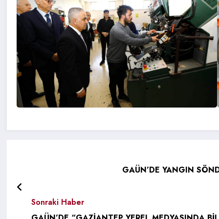
GAÜN’DE YANGIN SÖNDÜ
Sonraki Haber
GAÜN’DE “GAZİANTEP YEREL MEDYASINDA BİLİ