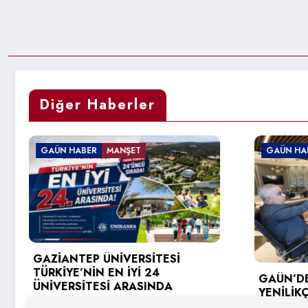
Diğer Haberler
GAÜN HABER
GAÜN HA
REKTÖR
GAÜN’DE GİRİŞİMCİ VE
DESTEĞİ
YENİLİKÇİ ÜNİVERSİTE ENDEKSİ
KAYA UĞ
HEDEFLERİ DEĞERLENDİRİLDİ