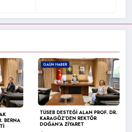
GAÜN HABER
ROF. DR.
R
GAÜN TEKNİK BİLİMLER MESLEK
YÜKSEKOKULU’NDA MEZUNİYET
SEVİNCİ