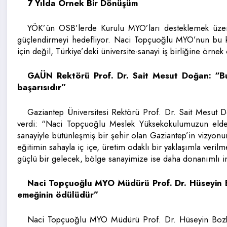
7 Yılda Örnek Bir Dönüşüm
YÖK’ün OSB’lerde Kurulu MYO’ları desteklemek üzere 
güçlendirmeyi hedefliyor. Naci Topçuoğlu MYO’nun bu ka
için değil, Türkiye’deki üniversite-sanayi iş birliğine örnek 
GAÜN Rektörü Prof. Dr. Sait Mesut Doğan: “Bu 
başarısıdır”
Gaziantep Üniversitesi Rektörü Prof. Dr. Sait Mesut 
verdi: “Naci Topçuoğlu Meslek Yüksekokulumuzun elde 
sanayiyle bütünleşmiş bir şehir olan Gaziantep’in vizyonun
eğitimin sahayla iç içe, üretim odaklı bir yaklaşımla veri
güçlü bir gelecek, bölge sanayimize ise daha donanımlı i
Naci Topçuoğlu MYO Müdürü Prof. Dr. Hüseyin B
emeğinin ödülüdür”
Naci Topçuoğlu MYO Müdürü Prof. Dr. Hüseyin Bozkur