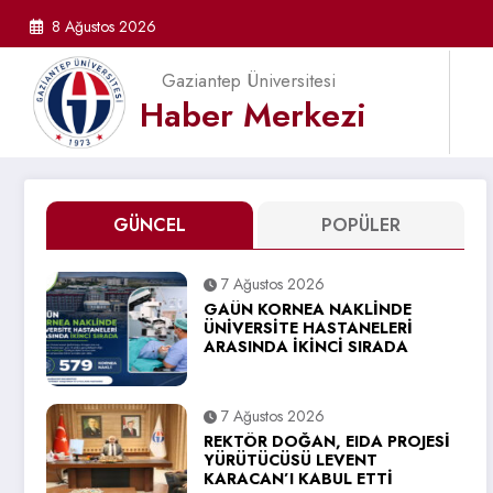
İçeriğe
8 Ağustos 2026
atla
Gaziantep Üniversitesi
Haber Merkezi
GÜNCEL
POPÜLER
7 Ağustos 2026
GAÜN KORNEA NAKLİNDE
ÜNİVERSİTE HASTANELERİ
ARASINDA İKİNCİ SIRADA
7 Ağustos 2026
REKTÖR DOĞAN, EIDA PROJESİ
YÜRÜTÜCÜSÜ LEVENT
KARACAN’I KABUL ETTİ