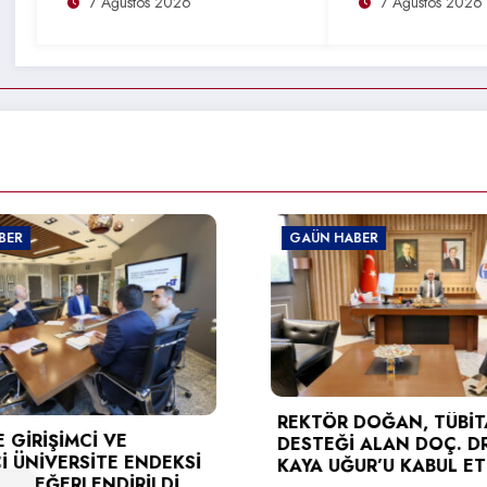
7 Ağustos 2026
7 Ağustos 2026
BER
GAÜN HABER
TÜSEB DESTEĞİ ALAN P
 DOĞAN, TÜBİTAK
KARAGÖZ’DEN REKTÖ
 ALAN DOÇ. DR. BERNA
DOĞAN’A ZİYARET
UR’U KABUL ETTİ