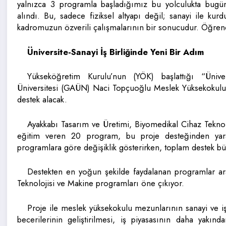
yalnızca 3 programla başladığımız bu yolculukta bug
alındı. Bu, sadece fiziksel altyapı değil; sanayi ile kur
kadromuzun özverili çalışmalarının bir sonucudur. Öğren
Üniversite-Sanayi İş Birliğinde Yeni Bir Adım
Yükseköğretim Kurulu’nun (YÖK) başlattığı “Ünive
Üniversitesi (GAÜN) Naci Topçuoğlu Meslek Yüksekokul
destek alacak.
Ayakkabı Tasarım ve Üretimi, Biyomedikal Cihaz Teknoloj
eğitim veren 20 program, bu proje desteğinden yara
programlara göre değişiklik gösterirken, toplam destek bü
Destekten en yoğun şekilde faydalanan programlar ar
Teknolojisi ve Makine programları öne çıkıyor.
Proje ile meslek yüksekokulu mezunlarının sanayi ve iş 
becerilerinin geliştirilmesi, iş piyasasının daha yakınd