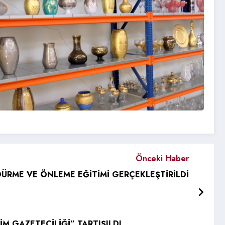
Önceki Haber
RME VE ÖNLEME EĞİTİMİ GERÇEKLEŞTİRİLDİ
M GAZETECİLİĞİ” TARTIŞILDI