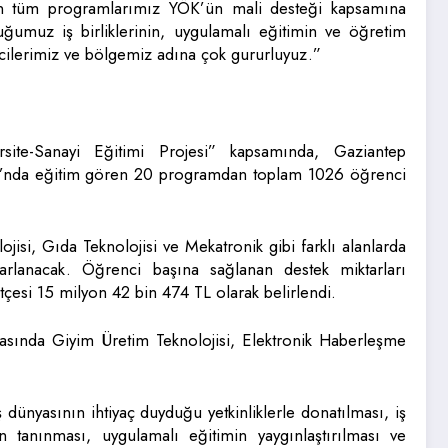
ün tüm programlarımız YÖK’ün mali desteği kapsamına
duğumuz iş birliklerinin, uygulamalı eğitimin ve öğretim
cilerimiz ve bölgemiz adına çok gururluyuz.”
rsite-Sanayi Eğitimi Projesi” kapsamında, Gaziantep
u’nda eğitim gören 20 programdan toplam 1026 öğrenci
isi, Gıda Teknolojisi ve Mekatronik gibi farklı alanlarda
rlanacak. Öğrenci başına sağlanan destek miktarları
tçesi 15 milyon 42 bin 474 TL olarak belirlendi.
asında Giyim Üretim Teknolojisi, Elektronik Haberleşme
dünyasının ihtiyaç duyduğu yetkinliklerle donatılması, iş
an tanınması, uygulamalı eğitimin yaygınlaştırılması ve