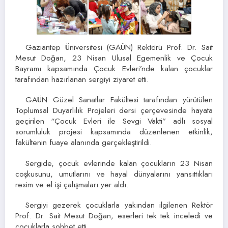
Gaziantep Üniversitesi (GAÜN) Rektörü Prof. Dr. Sait
Mesut Doğan, 23 Nisan Ulusal Egemenlik ve Çocuk
Bayramı kapsamında Çocuk Evleri’nde kalan çocuklar
tarafından hazırlanan sergiyi ziyaret etti.
GAÜN Güzel Sanatlar Fakültesi tarafından yürütülen
Toplumsal Duyarlılık Projeleri dersi çerçevesinde hayata
geçirilen “Çocuk Evleri ile Sevgi Vakti” adlı sosyal
sorumluluk projesi kapsamında düzenlenen etkinlik,
fakültenin fuaye alanında gerçekleştirildi.
Sergide, çocuk evlerinde kalan çocukların 23 Nisan
coşkusunu, umutlarını ve hayal dünyalarını yansıttıkları
resim ve el işi çalışmaları yer aldı.
Sergiyi gezerek çocuklarla yakından ilgilenen Rektör
Prof. Dr. Sait Mesut Doğan, eserleri tek tek inceledi ve
çocuklarla sohbet etti.