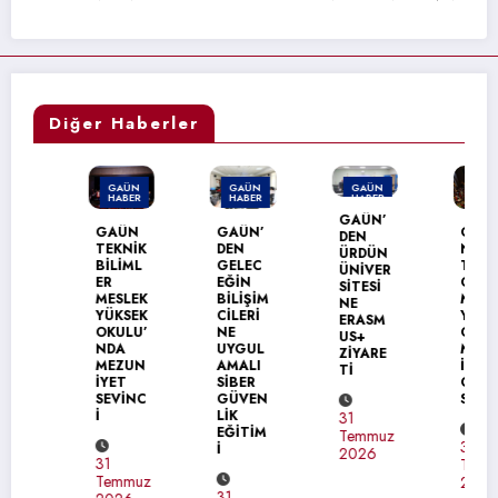
Diğer Haberler
GAÜN
GAÜN
GAÜN
GAÜN
HABER
HABER
HABER
HABER
GAÜN’
GAÜN
GAÜN’
GAÜN
DEN
TEKNİK
DEN
NACİ
ÜRDÜN
BİLİML
GELEC
TOPÇU
ÜNİVER
ER
EĞİN
OĞLU
SİTESİ
MESLEK
BİLİŞİM
MESLEK
NE
YÜKSEK
CİLERİ
YÜKSEK
ERASM
OKULU’
NE
OKULU
US+
NDA
UYGUL
MEZUN
ZİYARE
MEZUN
AMALI
İYET
Tİ
İYET
SİBER
COŞKU
SEVİNC
GÜVEN
SU
İ
LİK
31
EĞİTİM
Temmuz
31
İ
2026
31
Temmuz
Temmuz
2026
31