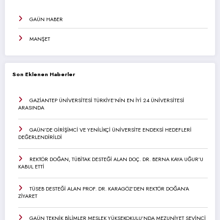
GAÜN HABER
MANŞET
Son Eklenen Haberler
GAZİANTEP ÜNİVERSİTESİ TÜRKİYE’NİN EN İYİ 24 ÜNİVERSİTESİ
ARASINDA
GAÜN’DE GİRİŞİMCİ VE YENİLİKÇİ ÜNİVERSİTE ENDEKSİ HEDEFLERİ
DEĞERLENDİRİLDİ
REKTÖR DOĞAN, TÜBİTAK DESTEĞİ ALAN DOÇ. DR. BERNA KAYA UĞUR’U
KABUL ETTİ
TÜSEB DESTEĞİ ALAN PROF. DR. KARAGÖZ’DEN REKTÖR DOĞAN’A
ZİYARET
GAÜN TEKNİK BİLİMLER MESLEK YÜKSEKOKULU’NDA MEZUNİYET SEVİNCİ