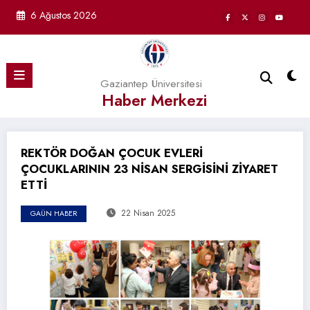
İçeriğe
6 Ağustos 2026
atla
Gaziantep Üniversitesi
Haber Merkezi
REKTÖR DOĞAN ÇOCUK EVLERİ
ÇOCUKLARININ 23 NİSAN SERGİSİNİ ZİYARET
ETTİ
22 Nisan 2025
GAÜN HABER