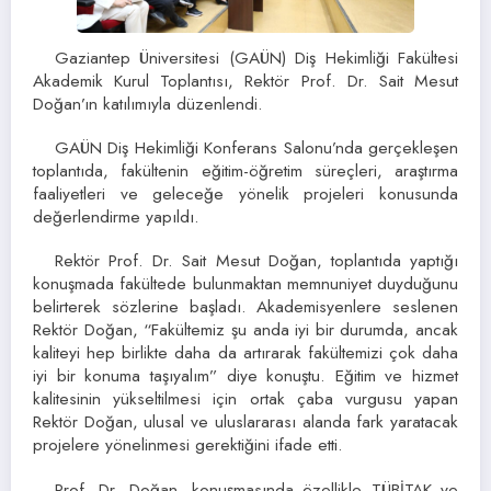
Gaziantep Üniversitesi (GAÜN) Diş Hekimliği Fakültesi
Akademik Kurul Toplantısı, Rektör Prof. Dr. Sait Mesut
Doğan’ın katılımıyla düzenlendi.
GAÜN Diş Hekimliği Konferans Salonu’nda gerçekleşen
toplantıda, fakültenin eğitim-öğretim süreçleri, araştırma
faaliyetleri ve geleceğe yönelik projeleri konusunda
değerlendirme yapıldı.
Rektör Prof. Dr. Sait Mesut Doğan, toplantıda yaptığı
konuşmada fakültede bulunmaktan memnuniyet duyduğunu
belirterek sözlerine başladı. Akademisyenlere seslenen
Rektör Doğan, “Fakültemiz şu anda iyi bir durumda, ancak
kaliteyi hep birlikte daha da artırarak fakültemizi çok daha
iyi bir konuma taşıyalım” diye konuştu. Eğitim ve hizmet
kalitesinin yükseltilmesi için ortak çaba vurgusu yapan
Rektör Doğan, ulusal ve uluslararası alanda fark yaratacak
projelere yönelinmesi gerektiğini ifade etti.
Prof. Dr. Doğan, konuşmasında özellikle TÜBİTAK ve