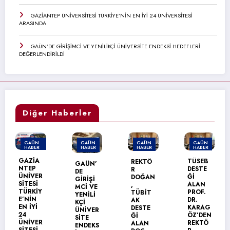
GAZİANTEP ÜNİVERSİTESİ TÜRKİYE’NİN EN İYİ 24 ÜNİVERSİTESİ
ARASINDA
GAÜN’DE GİRİŞİMCİ VE YENİLİKÇİ ÜNİVERSİTE ENDEKSİ HEDEFLERİ
DEĞERLENDİRİLDİ
Diğer Haberler
GAÜN
GAÜN
GAÜN
GAÜN
HABER
HABER
HABER
HABER
TÜSEB
REKTÖ
GAÜN’
GAÜN
DESTE
R
DE
TEKNİK
Ğİ
DOĞAN
GİRİŞİ
BİLİML
ALAN
,
MCİ VE
ER
PROF.
TÜBİT
YENİLİ
MESLEK
DR.
AK
KÇİ
YÜKSEK
KARAG
DESTE
ÜNİVER
OKULU’
ÖZ’DEN
Ğİ
SİTE
NDA
REKTÖ
ALAN
ENDEKS
MEZUN