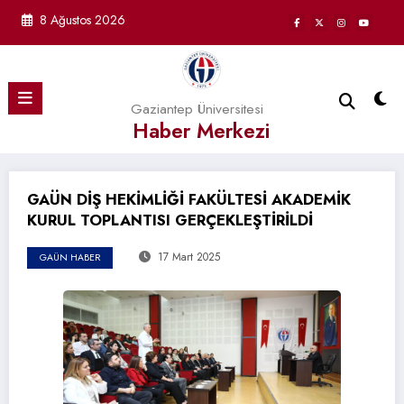
İçeriğe
8 Ağustos 2026
atla
Gaziantep Üniversitesi
Haber Merkezi
GAÜN DİŞ HEKİMLİĞİ FAKÜLTESİ AKADEMİK
KURUL TOPLANTISI GERÇEKLEŞTİRİLDİ
17 Mart 2025
GAÜN HABER