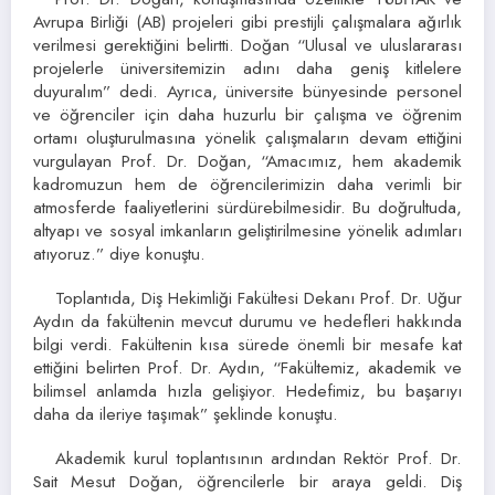
Avrupa Birliği (AB) projeleri gibi prestijli çalışmalara ağırlık
verilmesi gerektiğini belirtti. Doğan “Ulusal ve uluslararası
projelerle üniversitemizin adını daha geniş kitlelere
duyuralım” dedi. Ayrıca, üniversite bünyesinde personel
ve öğrenciler için daha huzurlu bir çalışma ve öğrenim
ortamı oluşturulmasına yönelik çalışmaların devam ettiğini
vurgulayan Prof. Dr. Doğan, “Amacımız, hem akademik
kadromuzun hem de öğrencilerimizin daha verimli bir
atmosferde faaliyetlerini sürdürebilmesidir. Bu doğrultuda,
altyapı ve sosyal imkanların geliştirilmesine yönelik adımları
atıyoruz.” diye konuştu.
Toplantıda, Diş Hekimliği Fakültesi Dekanı Prof. Dr. Uğur
Aydın da fakültenin mevcut durumu ve hedefleri hakkında
bilgi verdi. Fakültenin kısa sürede önemli bir mesafe kat
ettiğini belirten Prof. Dr. Aydın, “Fakültemiz, akademik ve
bilimsel anlamda hızla gelişiyor. Hedefimiz, bu başarıyı
daha da ileriye taşımak” şeklinde konuştu.
Akademik kurul toplantısının ardından Rektör Prof. Dr.
Sait Mesut Doğan, öğrencilerle bir araya geldi. Diş