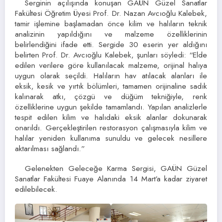
Serginin açılışında konuşan GAÜN Güzel Sanatlar
Fakültesi Öğretim Üyesi Prof. Dr. Nazan Avcıoğlu Kalebek,
tamir işlemine başlamadan önce kilim ve halıların teknik
analizinin yapıldığını ve malzeme özelliklerinin
belirlendiğini ifade etti. Sergide 30 eserin yer aldığını
belirten Prof. Dr. Avcıoğlu Kalebek, şunları söyledi: “Elde
edilen verilere göre kullanılacak malzeme, orijinal halıya
uygun olarak seçildi. Halıların hav atılacak alanları ile
eksik, kesik ve yırtık bölümleri, tamamen orijinaline sadık
kalınarak atkı, çözgü ve düğüm tekniğiyle, renk
özelliklerine uygun şekilde tamamlandı. Yapılan analizlerle
tespit edilen kilim ve halıdaki eksik alanlar dokunarak
onarıldı. Gerçekleştirilen restorasyon çalışmasıyla kilim ve
halılar yeniden kullanıma sunuldu ve gelecek nesillere
aktarılması sağlandı.”
Gelenekten Geleceğe Karma Sergisi, GAÜN Güzel
Sanatlar Fakültesi Fuaye Alanında 14 Mart’a kadar ziyaret
edilebilecek.