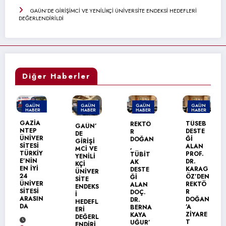
GAÜN’DE GİRİŞİMCİ VE YENİLİKÇİ ÜNİVERSİTE ENDEKSİ HEDEFLERİ
DEĞERLENDİRİLDİ
Diğer Haberler
GAÜN
GAÜN
GAÜN
GAÜN
HABER
HABER
HABER
HABER
MANŞET
GAZİA
TÜSEB
REKTÖ
GAÜN’
NTEP
DESTE
R
DE
ÜNİVER
Ğİ
DOĞAN
GİRİŞİ
SİTESİ
ALAN
,
MCİ VE
TÜRKİY
PROF.
TÜBİT
YENİLİ
E’NİN
DR.
AK
KÇİ
EN İYİ
KARAG
DESTE
ÜNİVER
24
ÖZ’DEN
Ğİ
SİTE
ÜNİVER
REKTÖ
ALAN
ENDEKS
SİTESİ
R
DOÇ.
İ
ARASIN
DOĞAN
DR.
HEDEFL
DA
’A
BERNA
ERİ
ZİYARE
KAYA
DEĞERL
T
UĞUR’
ENDİRİ