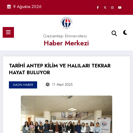
İçeriğe
9 Ağustos 2026
atla
Gaziantep Üniversitesi
Haber Merkezi
TARİHİ ANTEP KİLİM VE HALILARI TEKRAR
HAYAT BULUYOR
11 Mart 2025
GAÜN HABER