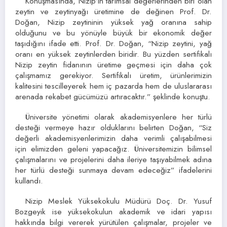
Konuşmasında, Nizip’in tarımsal değerlerinden biri olan
zeytin ve zeytinyağı üretimine de değinen Prof. Dr.
Doğan, Nizip zeytininin yüksek yağ oranına sahip
olduğunu ve bu yönüyle büyük bir ekonomik değer
taşıdığını ifade etti. Prof. Dr. Doğan, “Nizip zeytini, yağ
oranı en yüksek zeytinlerden biridir. Bu yüzden sertifikalı
Nizip zeytin fidanının üretime geçmesi için daha çok
çalışmamız gerekiyor. Sertifikalı üretim, ürünlerimizin
kalitesini tescilleyerek hem iç pazarda hem de uluslararası
arenada rekabet gücümüzü artıracaktır.” şeklinde konuştu.
Üniversite yönetimi olarak akademisyenlere her türlü
desteği vermeye hazır olduklarını belirten Doğan, “Siz
değerli akademisyenlerimizin daha verimli çalışabilmesi
için elimizden geleni yapacağız. Üniversitemizin bilimsel
çalışmalarını ve projelerini daha ileriye taşıyabilmek adına
her türlü desteği sunmaya devam edeceğiz” ifadelerini
kullandı.
Nizip Meslek Yüksekokulu Müdürü Doç. Dr. Yusuf
Bozgeyik ise yüksekokulun akademik ve idari yapısı
hakkında bilgi vererek yürütülen çalışmalar, projeler ve