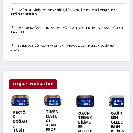
GAÜN’DE GİRİŞİMCİ VE YENİLİKÇİ ÜNİVERSİTE ENDEKSİ HEDEFLERİ
DEĞERLENDİRİLDİ
REKTÖR DOĞAN, TÜBİTAK DESTEĞİ ALAN DOÇ. DR. BERNA KAYA UĞUR’U
KABUL ETTİ
TÜSEB DESTEĞİ ALAN PROF. DR. KARAGÖZ’DEN REKTÖR DOĞAN’A
ZİYARET
Diğer Haberler
GAÜN
GAÜN
GAÜN
GAÜN
HABER
HABER
HABER
HABER
TÜSEB
REKTÖ
GAÜN
GAÜN’
DESTE
R
TEKNİK
DEN
Ğİ
DOĞAN
BİLİML
GELEC
ALAN
,
ER
EĞİN
PROF.
TÜBİT
MESLEK
BİLİŞİM