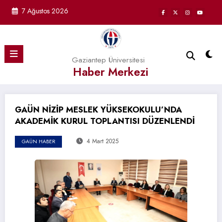
İçeriğe
7 Ağustos 2026
atla
Gaziantep Üniversitesi
Haber Merkezi
GAÜN NİZİP MESLEK YÜKSEKOKULU’NDA
AKADEMİK KURUL TOPLANTISI DÜZENLENDİ
4 Mart 2025
GAÜN HABER