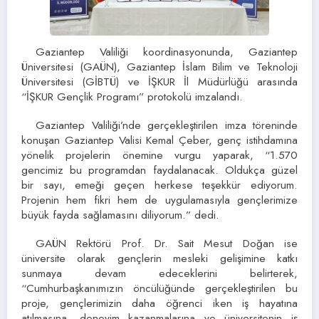
Gaziantep Valiliği koordinasyonunda, Gaziantep
Üniversitesi (GAÜN), Gaziantep İslam Bilim ve Teknoloji
Üniversitesi (GİBTÜ) ve İŞKUR İl Müdürlüğü arasında
“İŞKUR Gençlik Programı” protokolü imzalandı.
Gaziantep Valiliği’nde gerçekleştirilen imza töreninde
konuşan Gaziantep Valisi Kemal Çeber, genç istihdamına
yönelik projelerin önemine vurgu yaparak, “1.570
gencimiz bu programdan faydalanacak. Oldukça güzel
bir sayı, emeği geçen herkese teşekkür ediyorum.
Projenin hem fikri hem de uygulamasıyla gençlerimize
büyük fayda sağlamasını diliyorum.” dedi.
GAÜN Rektörü Prof. Dr. Sait Mesut Doğan ise
üniversite olarak gençlerin mesleki gelişimine katkı
sunmaya devam edeceklerini belirterek,
“Cumhurbaşkanımızın öncülüğünde gerçekleştirilen bu
proje, gençlerimizin daha öğrenci iken iş hayatına
atılmasına, deneyim kazanmalarına ve üniversitenin iş