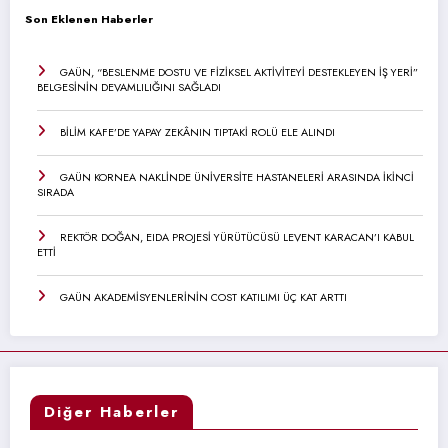
Son Eklenen Haberler
GAÜN, “BESLENME DOSTU VE FİZİKSEL AKTİVİTEYİ DESTEKLEYEN İŞ YERİ”
BELGESİNİN DEVAMLILIĞINI SAĞLADI
BİLİM KAFE’DE YAPAY ZEKÂNIN TIPTAKİ ROLÜ ELE ALINDI
GAÜN KORNEA NAKLİNDE ÜNİVERSİTE HASTANELERİ ARASINDA İKİNCİ
SIRADA
REKTÖR DOĞAN, EIDA PROJESİ YÜRÜTÜCÜSÜ LEVENT KARACAN’I KABUL
ETTİ
GAÜN AKADEMİSYENLERİNİN COST KATILIMI ÜÇ KAT ARTTI
Diğer Haberler