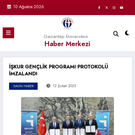
İçeriğe
10 Ağustos 2026
atla
Gaziantep Üniversitesi
Haber Merkezi
İŞKUR GENÇLİK PROGRAMI PROTOKOLÜ
İMZALANDI
12 Şubat 2025
GAÜN HABER