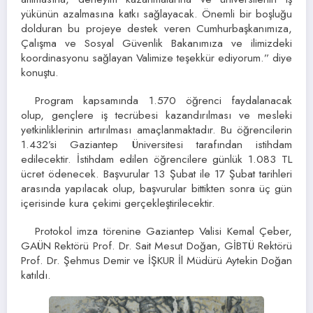
yükünün azalmasına katkı sağlayacak. Önemli bir boşluğu
dolduran bu projeye destek veren Cumhurbaşkanımıza,
Çalışma ve Sosyal Güvenlik Bakanımıza ve ilimizdeki
koordinasyonu sağlayan Valimize teşekkür ediyorum.” diye
konuştu.
Program kapsamında 1.570 öğrenci faydalanacak
olup, gençlere iş tecrübesi kazandırılması ve mesleki
yetkinliklerinin artırılması amaçlanmaktadır. Bu öğrencilerin
1.432’si Gaziantep Üniversitesi tarafından istihdam
edilecektir. İstihdam edilen öğrencilere günlük 1.083 TL
ücret ödenecek. Başvurular 13 Şubat ile 17 Şubat tarihleri
arasında yapılacak olup, başvurular bittikten sonra üç gün
içerisinde kura çekimi gerçekleştirilecektir.
Protokol imza törenine Gaziantep Valisi Kemal Çeber,
GAÜN Rektörü Prof. Dr. Sait Mesut Doğan, GİBTÜ Rektörü
Prof. Dr. Şehmus Demir ve İŞKUR İl Müdürü Aytekin Doğan
katıldı.