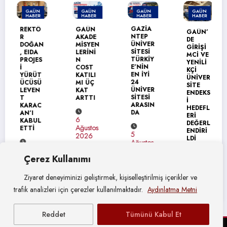
GAÜN
GAÜN
GAÜN
GAÜN
HABER
HABER
HABER
HABER
MANŞET
MANŞET
GAZİA
REKTÖ
GAÜN
GAÜN’
NTEP
R
AKADE
DE
ÜNİVER
DOĞAN
MİSYEN
GİRİŞİ
SİTESİ
, EIDA
LERİNİ
MCİ VE
TÜRKİY
PROJES
N
YENİLİ
E’NİN
İ
COST
KÇİ
EN İYİ
YÜRÜT
KATILI
ÜNİVER
24
ÜCÜSÜ
MI ÜÇ
SİTE
ÜNİVER
LEVEN
KAT
ENDEKS
SİTESİ
T
ARTTI
İ
ARASIN
KARAC
HEDEFL
DA
AN’I
ERİ
6
KABUL
DEĞERL
Ağustos
ETTİ
ENDİRİ
5
2026
LDİ
Ağustos
7
2026
Çerez Kullanımı
Ağustos
4
2026
Ağustos
2026
Ziyaret deneyiminizi geliştirmek, kişiselleştirilmiş içerikler ve
trafik analizleri için çerezler kullanılmaktadır.
Aydınlatma Metni
Reddet
Tümünü Kabul Et