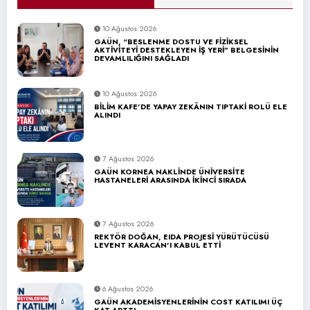
10 Ağustos 2026
GAÜN, “BESLENME DOSTU VE FİZİKSEL
AKTİVİTEYİ DESTEKLEYEN İŞ YERİ” BELGESİNİN
DEVAMLILIĞINI SAĞLADI
10 Ağustos 2026
BİLİM KAFE’DE YAPAY ZEKÂNIN TIPTAKİ ROLÜ ELE
ALINDI
7 Ağustos 2026
GAÜN KORNEA NAKLİNDE ÜNİVERSİTE
HASTANELERİ ARASINDA İKİNCİ SIRADA
7 Ağustos 2026
REKTÖR DOĞAN, EIDA PROJESİ YÜRÜTÜCÜSÜ
LEVENT KARACAN’I KABUL ETTİ
6 Ağustos 2026
GAÜN AKADEMİSYENLERİNİN COST KATILIMI ÜÇ