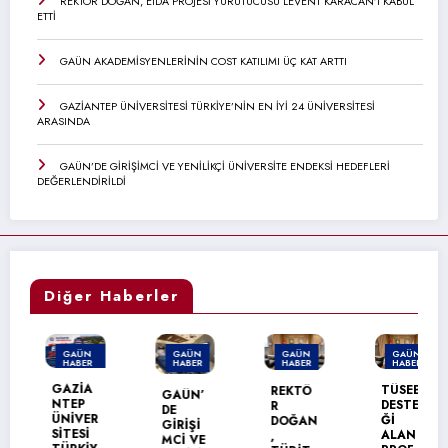
REKTÖR DOĞAN, EIDA PROJESİ YÜRÜTÜCÜSÜ LEVENT KARACAN’I KABUL
ETTİ
GAÜN AKADEMİSYENLERİNİN COST KATILIMI ÜÇ KAT ARTTI
GAZİANTEP ÜNİVERSİTESİ TÜRKİYE’NİN EN İYİ 24 ÜNİVERSİTESİ
ARASINDA
GAÜN’DE GİRİŞİMCİ VE YENİLİKÇİ ÜNİVERSİTE ENDEKSİ HEDEFLERİ
DEĞERLENDİRİLDİ
Diğer Haberler
GAÜN
GAÜN
GAÜN
GAÜN
HABER
HABER
HABER
HABER
MANŞET
GAZİA
TÜSEB
REKTÖ
GAÜN’
NTEP
DESTE
R
DE
ÜNİVER
Ğİ
DOĞAN
GİRİŞİ
SİTESİ
ALAN
,
MCİ VE