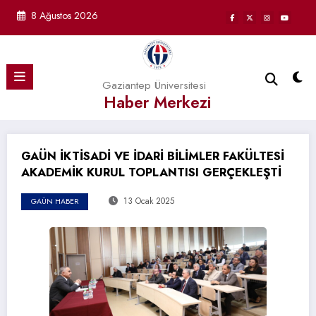
İçeriğe
8 Ağustos 2026
atla
Gaziantep Üniversitesi
Haber Merkezi
GAÜN İKTİSADİ VE İDARİ BİLİMLER FAKÜLTESİ
AKADEMİK KURUL TOPLANTISI GERÇEKLEŞTİ
13 Ocak 2025
GAÜN HABER